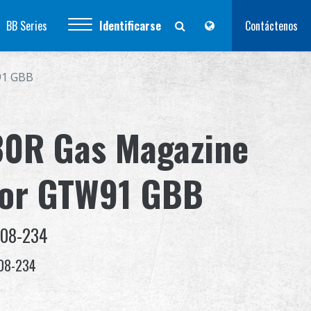
BB Series
Identificarse
Contáctenos
91 GBB
30R Gas Magazine
for GTW91 GBB
-08-234
08-234