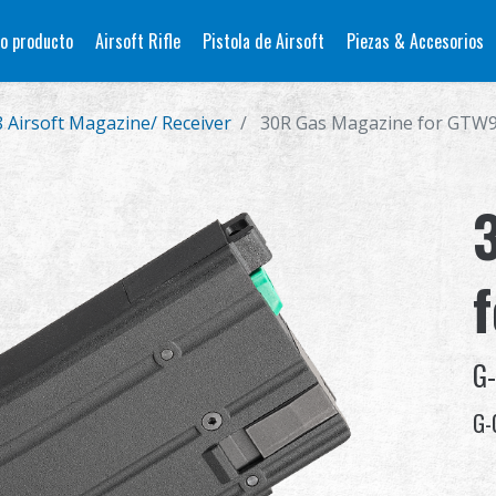
o producto
Airsoft Rifle
Pistola de Airsoft
Piezas & Accesorios
 Airsoft Magazine/ Receiver
30R Gas Magazine for GTW
G
G-