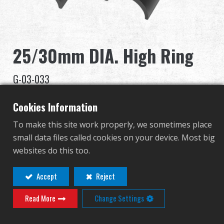
Distribuidor
Ventajas
25/30mm DIA. High Ring
Sobre nosotros
G-03-033
Competitions & Event
G-03-033
Cookies Information
Soporte
To make this site work properly, we sometimes place
Contact
Login
small data files called cookies on your device. Most big
Identificarse
websites do this too.
¡Se requiere inicio de sesión de
distribuidor para ver este producto!
繁體中文
English (US)
Accept
Reject
Read More
Change Settings
Français
日本語
русский язык
Español