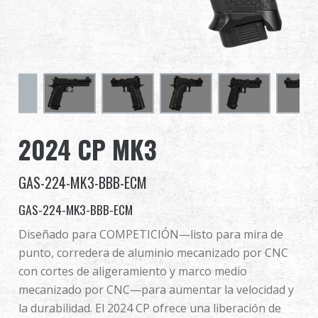
Distribuidor
Ventajas
Sobre nosotros
Competitions & Event
2024 CP MK3
Soporte
GAS-224-MK3-BBB-ECM
Identificarse
GAS-224-MK3-BBB-ECM
Diseñado para COMPETICIÓN—listo para mira de
繁體中文
English (US)
punto, corredera de aluminio mecanizado por CNC
con cortes de aligeramiento y marco medio
Français
日本語
mecanizado por CNC—para aumentar la velocidad y
la durabilidad. El 2024 CP ofrece una liberación de
русский язык
Español