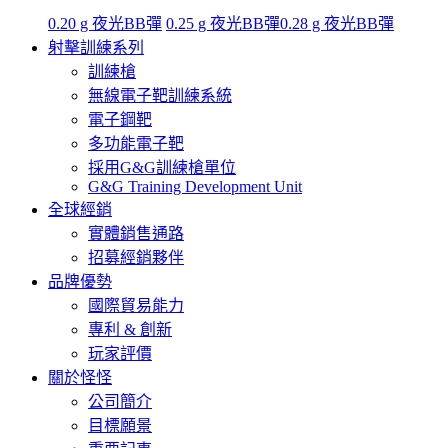
0.20 g 夜光BB彈
0.25 g 夜光BB彈
0.28 g 夜光BB彈
射擊訓練系列
訓練槍
無線電子靶訓練系統
電子鋼靶
多功能電子靶
採用G&G訓練槍單位
G&G Training Development Unit
全球經銷
實體銷售通路
招募經銷夥伴
品牌優勢
國際貿易能力
專利 & 創新
玩家評價
關於怪怪
公司簡介
目標願景