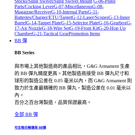
Stocks/Sling Swivel/Sling Swivel Mount
G-06-Pistol
Parts/Cocking Lever
G-07-Miscellaneous
G-08-
Magaizne/Receiver
G-10-Internal Parts
G-11-
Batteries/Charger/ETU/Target
G-12-Laser/Scopes
G-13-Inner
Barrel
G-14-Tappet Plate
G-15-Selector Plate
G-16-Gearbox
G-
17-Air Nozzle
G-18-Wire Set
G-19-Front Kit
G-20-Hop Up
Chamber
G-21-Tactical Gear
Promotion Items
BB 彈
BB Series
與市場上其他製造商的產品相比，G&G Armament 生產
的 BB 彈丸精度更高。其他製造商接受 BB 彈丸尺寸和
球形的製造公差在 0.05 毫米以內，而 G&G Armament 則
致力於生產最精確的 BB 彈丸，製造公差在 0.01 毫米以
內。
百分之百台灣製造，品質保證最高。
全部 BB 彈
可生物分解環保 BB彈