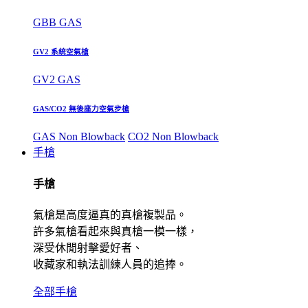
GBB GAS
GV2 系統空氣槍
GV2 GAS
GAS/CO2 無後座力空氣步槍
GAS Non Blowback
CO2 Non Blowback
手槍
手槍
氣槍是高度逼真的真槍複製品。
許多氣槍看起來與真槍一模一樣，
深受休閒射擊愛好者、
收藏家和執法訓練人員的追捧。
全部手槍