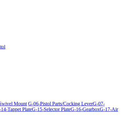
tol
 Swivel Mount
G-06-Pistol Parts/Cocking Lever
G-07-
14-Tappet Plate
G-15-Selector Plate
G-16-Gearbox
G-17-Air