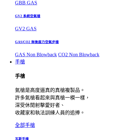
GBB GAS
GV2 系統空氣槍
GV2 GAS
GAS/CO2 無後座力空氣步槍
GAS Non Blowback
CO2 Non Blowback
手槍
手槍
氣槍是高度逼真的真槍複製品。
許多氣槍看起來與真槍一模一樣，
深受休閒射擊愛好者、
收藏家和執法訓練人員的追捧。
全部手槍
瓦斯手槍