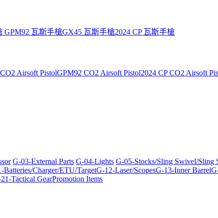
槍
GPM92 瓦斯手槍
GX45 瓦斯手槍
2024 CP 瓦斯手槍
O2 Airsoft Pistol
GPM92 CO2 Airsoft Pistol
2024 CP CO2 Airsoft Pis
ssor
G-03-External Parts
G-04-Lights
G-05-Stocks/Sling Swivel/Sling
-Batteries/Charger/ETU/Target
G-12-Laser/Scopes
G-13-Inner Barrel
G-
21-Tactical Gear
Promotion Items