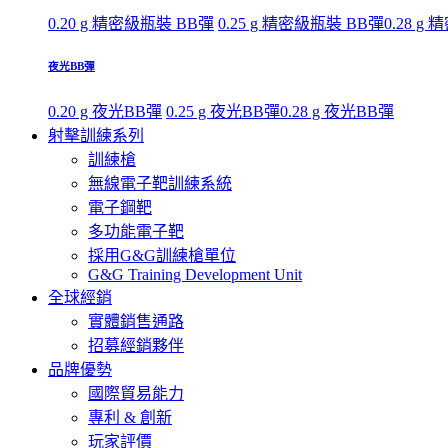
0.20 g 精密級瓶裝 BB彈
0.25 g 精密級瓶裝 BB彈
0.28 g
夜光BB彈
0.20 g 夜光BB彈
0.25 g 夜光BB彈
0.28 g 夜光BB彈
射擊訓練系列
訓練槍
無線電子靶訓練系統
電子鋼靶
多功能電子靶
採用G&G訓練槍單位
G&G Training Development Unit
全球經銷
實體銷售通路
招募經銷夥伴
品牌優勢
國際貿易能力
專利 & 創新
玩家評價