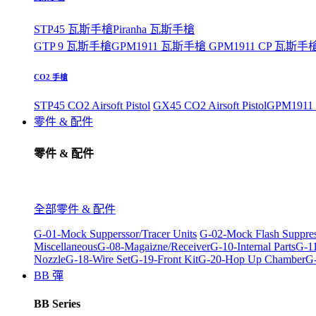
STP45 瓦斯手槍
Piranha 瓦斯手槍
GTP 9 瓦斯手槍
GPM1911 瓦斯手槍
GPM1911 CP 瓦斯手
CO2 手槍
STP45 CO2 Airsoft Pistol
GX45 CO2 Airsoft Pistol
GPM1911 C
零件 & 配件
零件 & 配件
全部零件 & 配件
G-01-Mock Supperssor/Tracer Units
G-02-Mock Flash Suppre
Miscellaneous
G-08-Magaizne/Receiver
G-10-Internal Parts
G-11
Nozzle
G-18-Wire Set
G-19-Front Kit
G-20-Hop Up Chamber
G-
BB 彈
BB Series