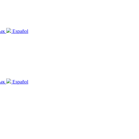
зык
Español
зык
Español