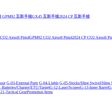
槍
GPM92 瓦斯手槍
GX45 瓦斯手槍
2024 CP 瓦斯手槍
O2 Airsoft Pistol
GPM92 CO2 Airsoft Pistol
2024 CP CO2 Airsoft Pis
ssor
G-03-External Parts
G-04-Lights
G-05-Stocks/Sling Swivel/Sling
-Batteries/Charger/ETU/Target
G-12-Laser/Scopes
G-13-Inner Barrel
G-
21-Tactical Gear
Promotion Items