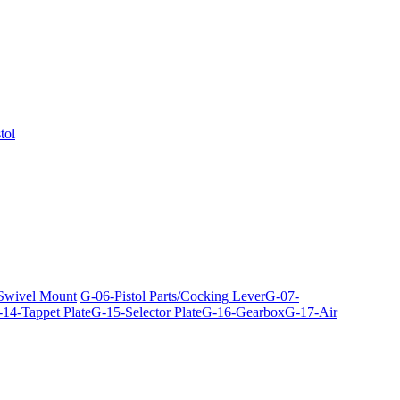
tol
 Swivel Mount
G-06-Pistol Parts/Cocking Lever
G-07-
14-Tappet Plate
G-15-Selector Plate
G-16-Gearbox
G-17-Air