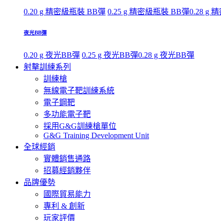
0.20 g 精密級瓶裝 BB彈
0.25 g 精密級瓶裝 BB彈
0.28 g
夜光BB彈
0.20 g 夜光BB彈
0.25 g 夜光BB彈
0.28 g 夜光BB彈
射擊訓練系列
訓練槍
無線電子靶訓練系統
電子鋼靶
多功能電子靶
採用G&G訓練槍單位
G&G Training Development Unit
全球經銷
實體銷售通路
招募經銷夥伴
品牌優勢
國際貿易能力
專利 & 創新
玩家評價