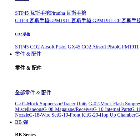
STP45 瓦斯手槍
Piranha 瓦斯手槍
GTP 9 瓦斯手槍
GPM1911 瓦斯手槍
GPM1911 CP 瓦斯手
CO2 手槍
STP45 CO2 Airsoft Pistol
GX45 CO2 Airsoft Pistol
GPM1911 C
零件 & 配件
零件 & 配件
全部零件 & 配件
G-01-Mock Supperssor/Tracer Units
G-02-Mock Flash Suppre
Miscellaneous
G-08-Magaizne/Receiver
G-10-Internal Parts
G-11
Nozzle
G-18-Wire Set
G-19-Front Kit
G-20-Hop Up Chamber
G-
BB 彈
BB Series