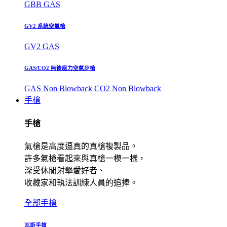
GBB GAS
GV2 系統空氣槍
GV2 GAS
GAS/CO2 無後座力空氣步槍
GAS Non Blowback
CO2 Non Blowback
手槍
手槍
氣槍是高度逼真的真槍複製品。
許多氣槍看起來與真槍一模一樣，
深受休閒射擊愛好者、
收藏家和執法訓練人員的追捧。
全部手槍
瓦斯手槍