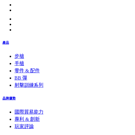
產品
步槍
手槍
零件 & 配件
BB 彈
射擊訓練系列
品牌優勢
國際貿易能力
專利 & 創新
玩家評論