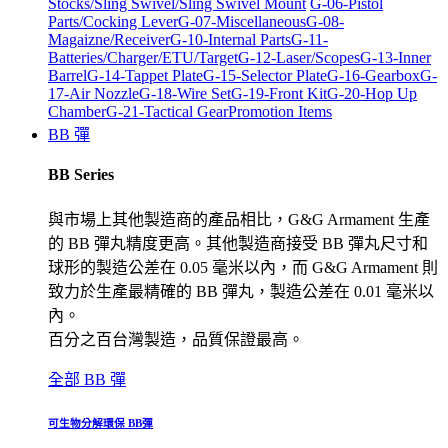
Stocks/Sling Swivel/Sling Swivel Mount
G-06-Pistol
Parts/Cocking Lever
G-07-Miscellaneous
G-08-
Magaizne/Receiver
G-10-Internal Parts
G-11-
Batteries/Charger/ETU/Target
G-12-Laser/Scopes
G-13-Inner
Barrel
G-14-Tappet Plate
G-15-Selector Plate
G-16-Gearbox
G-
17-Air Nozzle
G-18-Wire Set
G-19-Front Kit
G-20-Hop Up
Chamber
G-21-Tactical Gear
Promotion Items
BB 彈
BB Series
與市場上其他製造商的產品相比，G&G Armament 生產
的 BB 彈丸精度更高。其他製造商接受 BB 彈丸尺寸和
球形的製造公差在 0.05 毫米以內，而 G&G Armament 則
致力於生產最精確的 BB 彈丸，製造公差在 0.01 毫米以
內。
百分之百台灣製造，品質保證最高。
全部 BB 彈
可生物分解環保 BB彈