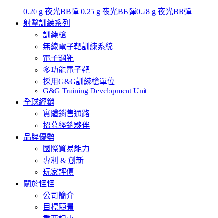
0.20 g 夜光BB彈
0.25 g 夜光BB彈
0.28 g 夜光BB彈
射擊訓練系列
訓練槍
無線電子靶訓練系統
電子鋼靶
多功能電子靶
採用G&G訓練槍單位
G&G Training Development Unit
全球經銷
實體銷售通路
招募經銷夥伴
品牌優勢
國際貿易能力
專利 & 創新
玩家評價
關於怪怪
公司簡介
目標願景