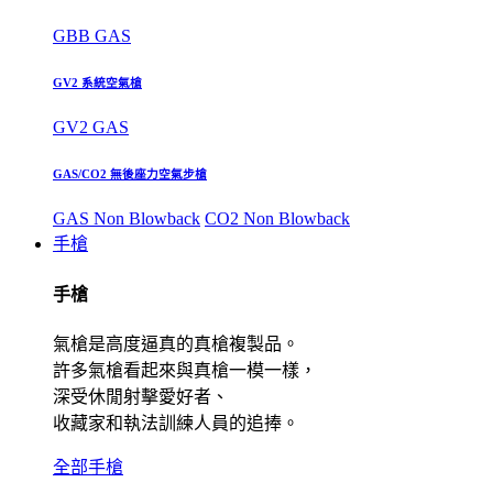
GBB GAS
GV2 系統空氣槍
GV2 GAS
GAS/CO2 無後座力空氣步槍
GAS Non Blowback
CO2 Non Blowback
手槍
手槍
氣槍是高度逼真的真槍複製品。
許多氣槍看起來與真槍一模一樣，
深受休閒射擊愛好者、
收藏家和執法訓練人員的追捧。
全部手槍