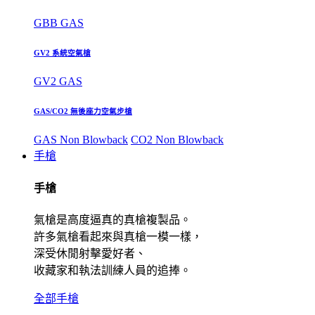
GBB GAS
GV2 系統空氣槍
GV2 GAS
GAS/CO2 無後座力空氣步槍
GAS Non Blowback
CO2 Non Blowback
手槍
手槍
氣槍是高度逼真的真槍複製品。
許多氣槍看起來與真槍一模一樣，
深受休閒射擊愛好者、
收藏家和執法訓練人員的追捧。
全部手槍