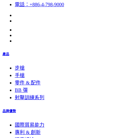
電話：+886-4-798-9000
產品
步槍
手槍
零件 & 配件
BB 彈
射擊訓練系列
品牌優勢
國際貿易能力
專利 & 創新