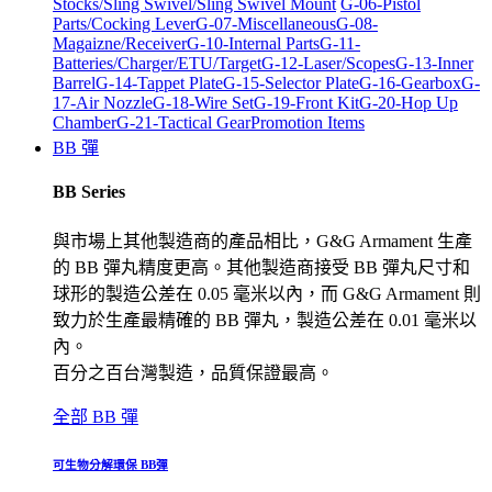
Stocks/Sling Swivel/Sling Swivel Mount
G-06-Pistol
Parts/Cocking Lever
G-07-Miscellaneous
G-08-
Magaizne/Receiver
G-10-Internal Parts
G-11-
Batteries/Charger/ETU/Target
G-12-Laser/Scopes
G-13-Inner
Barrel
G-14-Tappet Plate
G-15-Selector Plate
G-16-Gearbox
G-
17-Air Nozzle
G-18-Wire Set
G-19-Front Kit
G-20-Hop Up
Chamber
G-21-Tactical Gear
Promotion Items
BB 彈
BB Series
與市場上其他製造商的產品相比，G&G Armament 生產
的 BB 彈丸精度更高。其他製造商接受 BB 彈丸尺寸和
球形的製造公差在 0.05 毫米以內，而 G&G Armament 則
致力於生產最精確的 BB 彈丸，製造公差在 0.01 毫米以
內。
百分之百台灣製造，品質保證最高。
全部 BB 彈
可生物分解環保 BB彈