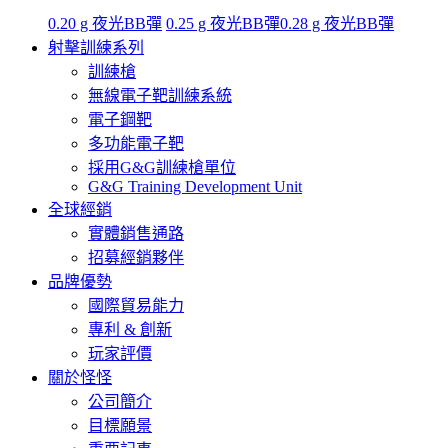
0.20 g 夜光BB彈
0.25 g 夜光BB彈
0.28 g 夜光BB彈
射擊訓練系列
訓練槍
無線電子靶訓練系統
電子鋼靶
多功能電子靶
採用G&G訓練槍單位
G&G Training Development Unit
全球經銷
實體銷售通路
招募經銷夥伴
品牌優勢
國際貿易能力
專利 & 創新
玩家評價
關於怪怪
公司簡介
目標願景