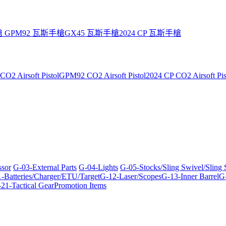
槍
GPM92 瓦斯手槍
GX45 瓦斯手槍
2024 CP 瓦斯手槍
O2 Airsoft Pistol
GPM92 CO2 Airsoft Pistol
2024 CP CO2 Airsoft Pis
ssor
G-03-External Parts
G-04-Lights
G-05-Stocks/Sling Swivel/Sling
-Batteries/Charger/ETU/Target
G-12-Laser/Scopes
G-13-Inner Barrel
G-
21-Tactical Gear
Promotion Items