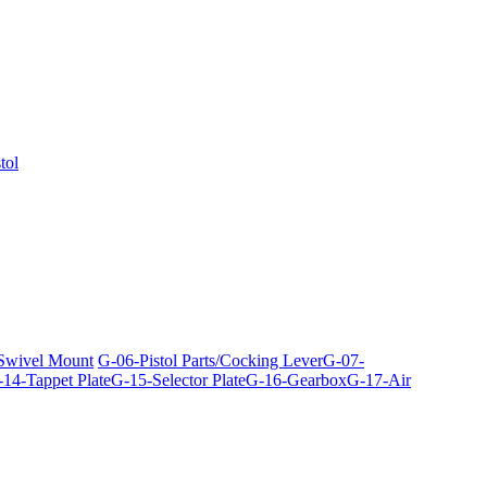
tol
 Swivel Mount
G-06-Pistol Parts/Cocking Lever
G-07-
14-Tappet Plate
G-15-Selector Plate
G-16-Gearbox
G-17-Air