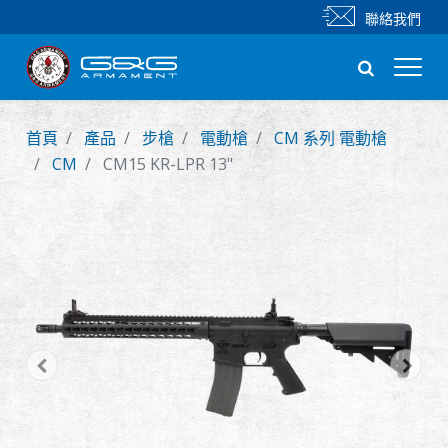
聯絡我們
首頁
產品
步槍
電動槍
CM 系列 電動槍
新產品
CM
CM15 KR-LPR 13"
步槍
手槍
零件 & 配件
BB 彈
射擊訓練系列