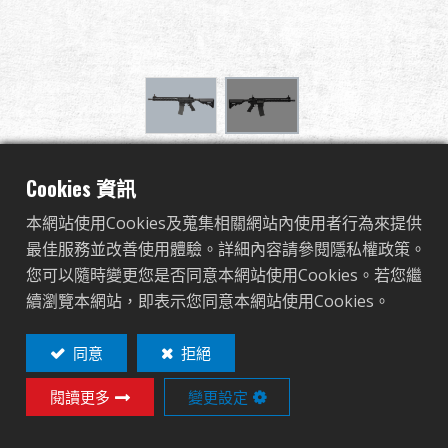
全球經銷
品牌優勢
關於怪怪
CM15 KR-LPR 13"
活動與報導
Cookies 資訊
本網站使用Cookies及蒐集相關網站內使用者行為來提供
EGC-15P-LPR-BNB-NCM
支援服務
最佳服務並改善使用體驗。詳細內容請參閱隱私權政策。
EGC-15P-LPR-BNB-NCM
您可以隨時變更您是否同意本網站使用Cookies。若您繼
登入
續瀏覽本網站，即表示您同意本網站使用Cookies。
OTHER COLOR
繁體中文
English (US)
同意
拒絕
閱讀更多
變更設定
Français
日本語
Contact
Login
русский язык
Español