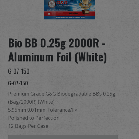
全球經銷
品牌優勢
Bio BB 0.25g 2000R -
關於怪怪
Aluminum Foil (White)
活動與報導
G-07-150
支援服務
G-07-150
登入
Premium Grade G&G Biodegradable BBs 0.25g
(Bag/2000R) (White)
繁體中文
English (US)
5.95mm 0.01mm Tolerance/li>
Polished to Perfection
Français
日本語
12 Bags Per Case
русский язык
Español