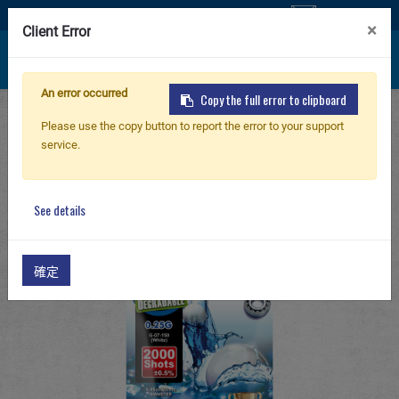
聯絡我們
×
Client Error
An error occurred
Copy the full error to clipboard
首頁
產品
BB彈 系列
可生物分解環保 BB彈
新產品
Please use the copy button to report the error to your support
環保 BB彈 0.25g
service.
Bio BB 0.25g 2000R - Aluminum Foil (White)
步槍
See details
手槍
確定
零件 & 配件
BB 彈
射擊訓練系列