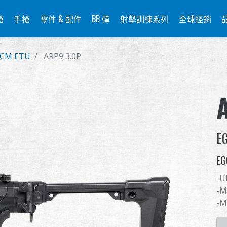
槍
手槍
零件 & 配件
BB 彈
射擊訓練系列
全球經銷
CM ETU
ARP9 3.0P
E
EG
-U
-M
-M