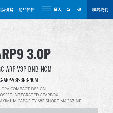
品牌優勢
關於怪怪
登入
聯絡我們
ARP9 3.0P
GC-ARP-V3P-BNB-NCM
C-ARP-V3P-BNB-NCM
LTRA COMPACT DESIGN
OSFET INTEGRATED GEARBOX.
AXIMUM CAPACITY 68R SHORT MAGAZINE