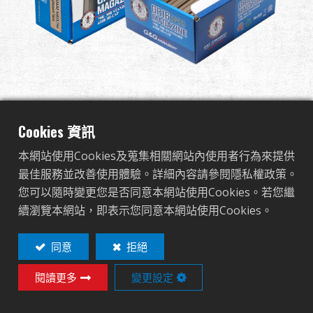
全球經銷
品牌優勢
關於怪怪
79R Standard Magazine for
活動與報導
Cookies 資訊
GR16 (Desert Tan)
本網站使用Cookies及蒐集相關網站內使用者行為來提供
支援服務
5pcs/pack
最佳服務並改善使用體驗。詳細內容請參閱隱私權政策。
您可以隨時變更您是否同意本網站使用Cookies。若您繼
登入
G-08-113
續瀏覽本網站，即表示您同意本網站使用Cookies。
G-08-113
繁體中文
English (US)
同意
拒絕
OTHER COLOR
閱讀更多
變更設定
Français
日本語
русский язык
Español