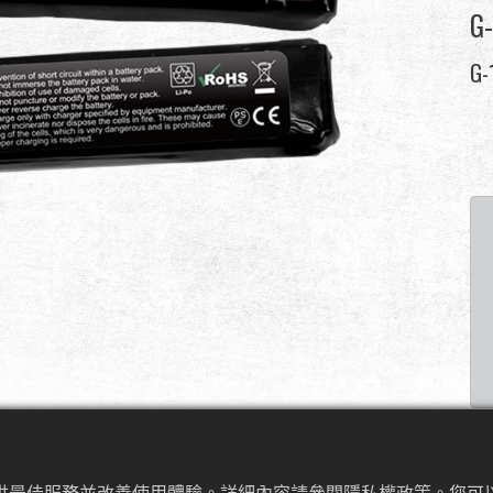
G-
G-