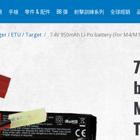
槍
手槍
零件 & 配件
BB 彈
射擊訓練系列
全球經銷
ger / ETU / Target
7.4V 950mAh Li-Po battery (For M4/M1
b