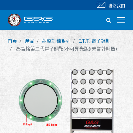
聯絡我們
首頁
產品
射擊訓練系列
E.T.T. 電子鋼靶
新產品
25宮格第二代電子鋼靶(不可見光版)(未含計時器)
步槍
手槍
零件 & 配件
BB 彈
射擊訓練系列