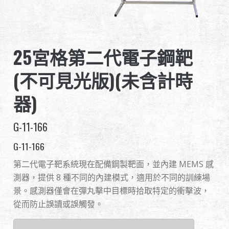
全球經銷
品牌優勢
25宮格第二代電子鋼靶
關於怪怪
(不可見光版)(未含計時
活動與報導
器)
支援服務
G-11-166
G-11-166
第二代電子靶系統現在配備鋼製靶面，並內建 MEMS 感
測器，提供 8 種不同的內建模式，適用於不同的訓練場
繁體中文
English (US)
景。感測器僅會在彈丸擊中目標時拾取特定的衝擊波，
Français
日本語
從而防止誤讀或誤觸發。
русский язык
Español