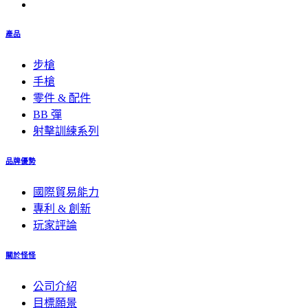
產品
步槍
手槍
零件 & 配件
BB 彈
射擊訓練系列
品牌優勢
國際貿易能力
專利 & 創新
玩家評論
關於怪怪
公司介紹
目標願景