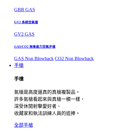
GBB GAS
GV2 系統空氣槍
GV2 GAS
GAS/CO2 無後座力空氣步槍
GAS Non Blowback
CO2 Non Blowback
手槍
手槍
氣槍是高度逼真的真槍複製品。
許多氣槍看起來與真槍一模一樣，
深受休閒射擊愛好者、
收藏家和執法訓練人員的追捧。
全部手槍