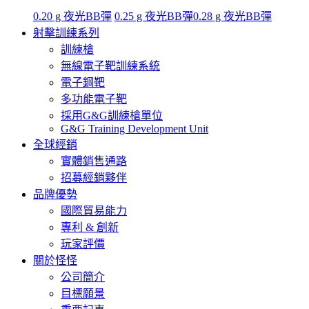
0.20 g 夜光BB彈
0.25 g 夜光BB彈
0.28 g 夜光BB彈
射擊訓練系列
訓練槍
無線電子靶訓練系統
電子鋼靶
多功能電子靶
採用G&G訓練槍單位
G&G Training Development Unit
全球經銷
實體銷售通路
招募經銷夥伴
品牌優勢
國際貿易能力
專利 & 創新
玩家評價
關於怪怪
公司簡介
目標願景