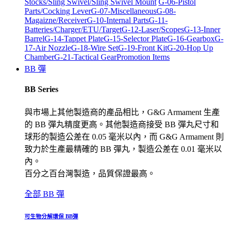
Stocks/Sling Swivel/Sling Swivel Mount
G-06-Pistol
Parts/Cocking Lever
G-07-Miscellaneous
G-08-
Magaizne/Receiver
G-10-Internal Parts
G-11-
Batteries/Charger/ETU/Target
G-12-Laser/Scopes
G-13-Inner
Barrel
G-14-Tappet Plate
G-15-Selector Plate
G-16-Gearbox
G-
17-Air Nozzle
G-18-Wire Set
G-19-Front Kit
G-20-Hop Up
Chamber
G-21-Tactical Gear
Promotion Items
BB 彈
BB Series
與市場上其他製造商的產品相比，G&G Armament 生產
的 BB 彈丸精度更高。其他製造商接受 BB 彈丸尺寸和
球形的製造公差在 0.05 毫米以內，而 G&G Armament 則
致力於生產最精確的 BB 彈丸，製造公差在 0.01 毫米以
內。
百分之百台灣製造，品質保證最高。
全部 BB 彈
可生物分解環保 BB彈