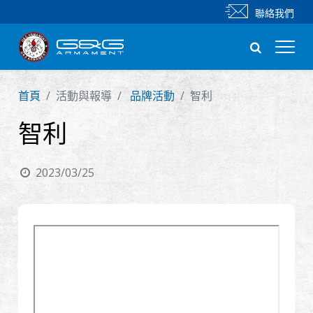
聯絡我們
首頁
活動與報導
品牌活動
智利
新產品
智利
步槍
2023/03/25
手槍
零件 & 配件
BB 彈
射擊訓練系列