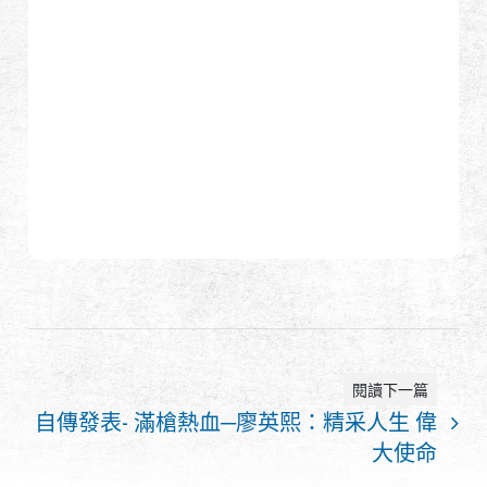
全球經銷
品牌優勢
關於怪怪
活動與報導
支援服務
繁體中文
English (US)
閱讀下一篇
自傳發表- 滿槍熱血─廖英熙：精采人生 偉
Français
日本語
大使命
русский язык
Español