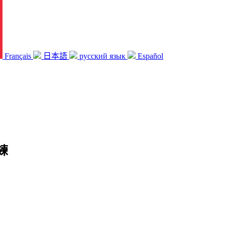
Français
日本語
русский язык
Español
練