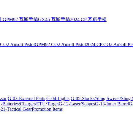
槍
GPM92 瓦斯手槍
GX45 瓦斯手槍
2024 CP 瓦斯手槍
O2 Airsoft Pistol
GPM92 CO2 Airsoft Pistol
2024 CP CO2 Airsoft Pis
ssor
G-03-External Parts
G-04-Lights
G-05-Stocks/Sling Swivel/Sling
-Batteries/Charger/ETU/Target
G-12-Laser/Scopes
G-13-Inner Barrel
G-
21-Tactical Gear
Promotion Items