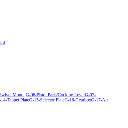
tol
 Swivel Mount
G-06-Pistol Parts/Cocking Lever
G-07-
14-Tappet Plate
G-15-Selector Plate
G-16-Gearbox
G-17-Air