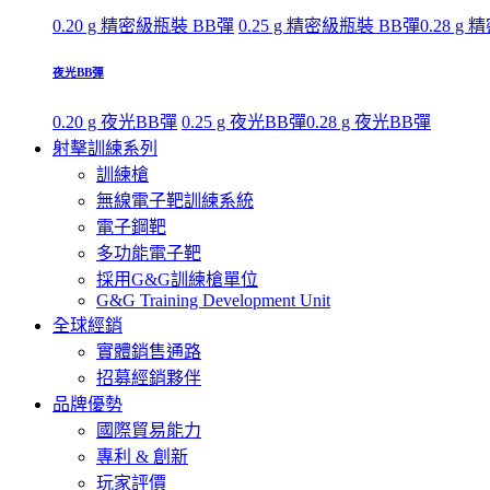
0.20 g 精密級瓶裝 BB彈
0.25 g 精密級瓶裝 BB彈
0.28 g
夜光BB彈
0.20 g 夜光BB彈
0.25 g 夜光BB彈
0.28 g 夜光BB彈
射擊訓練系列
訓練槍
無線電子靶訓練系統
電子鋼靶
多功能電子靶
採用G&G訓練槍單位
G&G Training Development Unit
全球經銷
實體銷售通路
招募經銷夥伴
品牌優勢
國際貿易能力
專利 & 創新
玩家評價