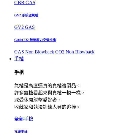
GBB GAS
GV2 系統空氣槍
GV2 GAS
GAS/CO2 無後座力空氣步槍
GAS Non Blowback
CO2 Non Blowback
手槍
手槍
氣槍是高度逼真的真槍複製品。
許多氣槍看起來與真槍一模一樣，
深受休閒射擊愛好者、
收藏家和執法訓練人員的追捧。
全部手槍
瓦斯手槍