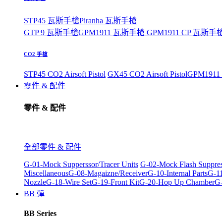
STP45 瓦斯手槍
Piranha 瓦斯手槍
GTP 9 瓦斯手槍
GPM1911 瓦斯手槍
GPM1911 CP 瓦斯手
CO2 手槍
STP45 CO2 Airsoft Pistol
GX45 CO2 Airsoft Pistol
GPM1911 C
零件 & 配件
零件 & 配件
全部零件 & 配件
G-01-Mock Supperssor/Tracer Units
G-02-Mock Flash Suppre
Miscellaneous
G-08-Magaizne/Receiver
G-10-Internal Parts
G-11
Nozzle
G-18-Wire Set
G-19-Front Kit
G-20-Hop Up Chamber
G-
BB 彈
BB Series