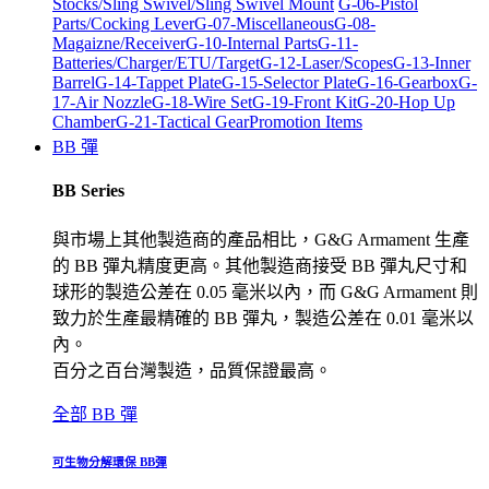
Stocks/Sling Swivel/Sling Swivel Mount
G-06-Pistol
Parts/Cocking Lever
G-07-Miscellaneous
G-08-
Magaizne/Receiver
G-10-Internal Parts
G-11-
Batteries/Charger/ETU/Target
G-12-Laser/Scopes
G-13-Inner
Barrel
G-14-Tappet Plate
G-15-Selector Plate
G-16-Gearbox
G-
17-Air Nozzle
G-18-Wire Set
G-19-Front Kit
G-20-Hop Up
Chamber
G-21-Tactical Gear
Promotion Items
BB 彈
BB Series
與市場上其他製造商的產品相比，G&G Armament 生產
的 BB 彈丸精度更高。其他製造商接受 BB 彈丸尺寸和
球形的製造公差在 0.05 毫米以內，而 G&G Armament 則
致力於生產最精確的 BB 彈丸，製造公差在 0.01 毫米以
內。
百分之百台灣製造，品質保證最高。
全部 BB 彈
可生物分解環保 BB彈