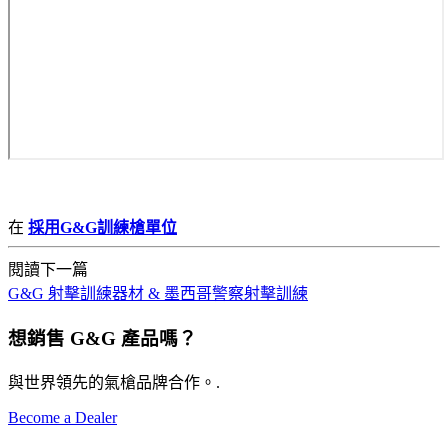
在
採用G&G訓練槍單位
閱讀下一篇
G&G 射擊訓練器材 & 墨西哥警察射擊訓練
想銷售 G&G 產品嗎？
與世界領先的氣槍品牌合作。.
Become a Dealer