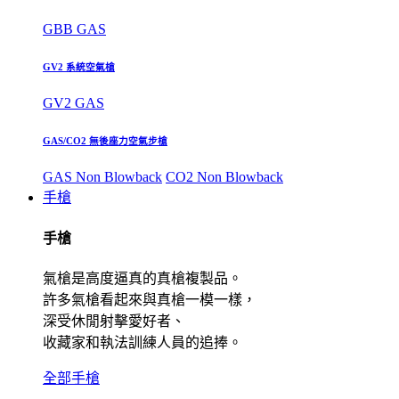
GBB GAS
GV2 系統空氣槍
GV2 GAS
GAS/CO2 無後座力空氣步槍
GAS Non Blowback
CO2 Non Blowback
手槍
手槍
氣槍是高度逼真的真槍複製品。
許多氣槍看起來與真槍一模一樣，
深受休閒射擊愛好者、
收藏家和執法訓練人員的追捧。
全部手槍