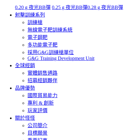
0.20 g 夜光BB彈
0.25 g 夜光BB彈
0.28 g 夜光BB彈
射擊訓練系列
訓練槍
無線電子靶訓練系統
電子鋼靶
多功能電子靶
採用G&G訓練槍單位
G&G Training Development Unit
全球經銷
實體銷售通路
招募經銷夥伴
品牌優勢
國際貿易能力
專利 & 創新
玩家評價
關於怪怪
公司簡介
目標願景