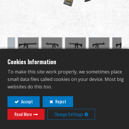
グローバル販売
利点
私たちについて
競技会とイベント
Cookies Information
TR16 GMS MK2 13.5”
サポート
To make this site work properly, we sometimes place
small data files called cookies on your device. Most big
TGR-GMS-MK2-135-NCM
サインイン
websites do this too.
TGR-GMS-MK2-135-NCM
繁體中文
English (US)
Accept
Reject
Contact
Login
Read More
Change Settings
Français
日本語
この商品を表示するには販売店
русский язык
Español