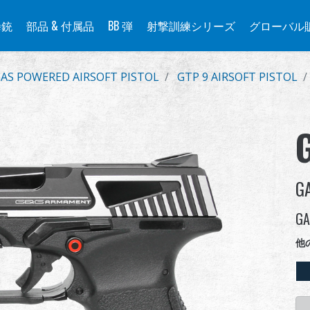
拳銃
部品 & 付属品
BB 弾
射撃訓練シリーズ
グローバル
AS POWERED AIRSOFT PISTOL
GTP 9 AIRSOFT PISTOL
G
GA
他