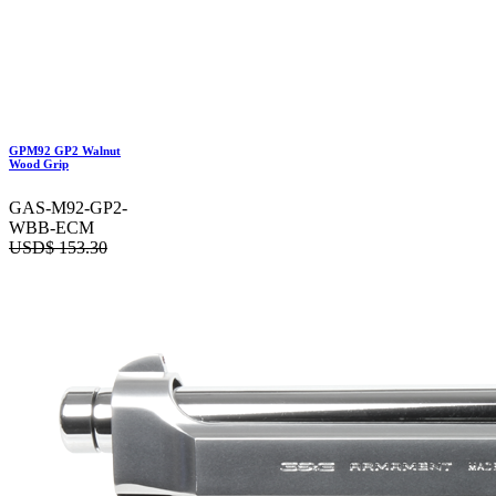
GPM92 GP2 Walnut
Wood Grip
GAS-M92-GP2-
WBB-ECM
USD$
153.30