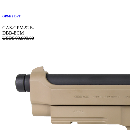
GPM92 DST
GAS-GPM-92F-
DBB-ECM
USD$
99,999.00