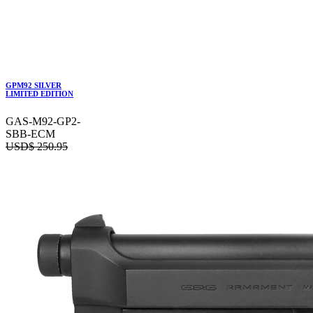
GPM92 SILVER
LIMITED EDITION
GAS-M92-GP2-
SBB-ECM
USD$
250.95