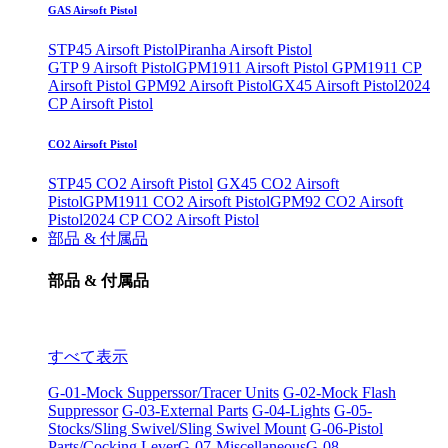
GAS Airsoft Pistol
STP45 Airsoft Pistol
Piranha Airsoft Pistol
GTP 9 Airsoft Pistol
GPM1911 Airsoft Pistol
GPM1911 CP
Airsoft Pistol
GPM92 Airsoft Pistol
GX45 Airsoft Pistol
2024
CP Airsoft Pistol
CO2 Airsoft Pistol
STP45 CO2 Airsoft Pistol
GX45 CO2 Airsoft
Pistol
GPM1911 CO2 Airsoft Pistol
GPM92 CO2 Airsoft
Pistol
2024 CP CO2 Airsoft Pistol
部品 & 付属品
部品 & 付属品
すべて表示
G-01-Mock Supperssor/Tracer Units
G-02-Mock Flash
Suppressor
G-03-External Parts
G-04-Lights
G-05-
Stocks/Sling Swivel/Sling Swivel Mount
G-06-Pistol
Parts/Cocking Lever
G-07-Miscellaneous
G-08-