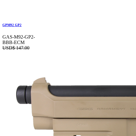
GPM92 GP2
GAS-M92-GP2-
BBB-ECM
USD$
147.00