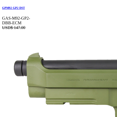
GPM92 GP2 DST
GAS-M92-GP2-
DBB-ECM
USD$
147.00