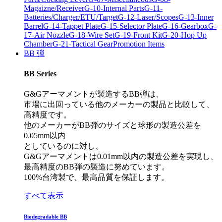
Magaizne/Receiver
G-10-Internal Parts
G-11-
Batteries/Charger/ETU/Target
G-12-Laser/Scopes
G-13-Inner
Barrel
G-14-Tappet Plate
G-15-Selector Plate
G-16-Gearbox
G-
17-Air Nozzle
G-18-Wire Set
G-19-Front Kit
G-20-Hop Up
Chamber
G-21-Tactical Gear
Promotion Items
BB 弾
BB Series
G&Gアーマメントが製造するBB弾は、
市場に出回っている他のメーカーの製品と比較して、
高精度です。
他のメーカーがBB弾のサイズと球形の製造公差を
0.05mm以内
としているのに対し、
G&Gアーマメントは0.01mm以内の製造公差を実現し、
最高精度のBB弾の製造に努めています。
100%台湾製で、最高品質を保証します。
すべて表示
Biodegradable BB