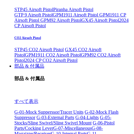
STP45 Airsoft Pistol
Piranha Airsoft Pistol
GTP 9 Airsoft Pistol
GPM1911 Airsoft Pistol
GPM1911 CP
Airsoft Pistol
GPM92 Airsoft Pistol
GX45 Airsoft Pistol
2024
CP Airsoft Pistol
CO2 Airsoft Pistol
STP45 CO2 Airsoft Pistol
GX45 CO2 Airsoft
Pistol
GPM1911 CO2 Airsoft Pistol
GPM92 CO2 Airsoft
Pistol
2024 CP CO2 Airsoft Pistol
部品 & 付属品
部品 & 付属品
すべて表示
G-01-Mock Supperssor/Tracer Units
G-02-Mock Flash
Suppressor
G-03-External Parts
G-04-Lights
G-05-
Stocks/Sling Swivel/Sling Swivel Mount
G-06-Pistol
Parts/Cocking Lever
G-07-Miscellaneous
G-08-
Magaizne/Receiver
G-10-Internal Parts
G-11-