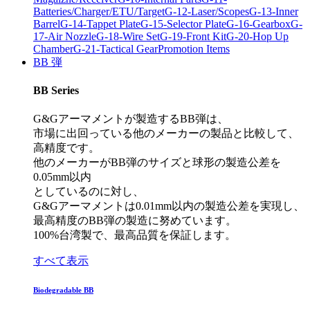
Batteries/Charger/ETU/Target
G-12-Laser/Scopes
G-13-Inner
Barrel
G-14-Tappet Plate
G-15-Selector Plate
G-16-Gearbox
G-
17-Air Nozzle
G-18-Wire Set
G-19-Front Kit
G-20-Hop Up
Chamber
G-21-Tactical Gear
Promotion Items
BB 弾
BB Series
G&Gアーマメントが製造するBB弾は、
市場に出回っている他のメーカーの製品と比較して、
高精度です。
他のメーカーがBB弾のサイズと球形の製造公差を
0.05mm以内
としているのに対し、
G&Gアーマメントは0.01mm以内の製造公差を実現し、
最高精度のBB弾の製造に努めています。
100%台湾製で、最高品質を保証します。
すべて表示
Biodegradable BB