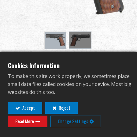
グローバル販売
利点
私たちについて
競技会とイベント
GPM1911-P
Cookies Information
サポート
To make this site work properly, we sometimes place
GAS-GPM-91P-BBB-ECM
small data files called cookies on your device. Most big
サインイン
GAS-GPM-91P-BBB-ECM
websites do this too.
GPM1911シリーズは2つの異なるモデルで提供されて
繁體中文
English (US)
Accept
Reject
おり、-Pモデルは軽量ポリマースライドを特徴とし、
GP2はマズルからの最新のホップアップ調整デザイン
Read More
Change Settings
Français
日本語
を備えています。
русский язык
Español