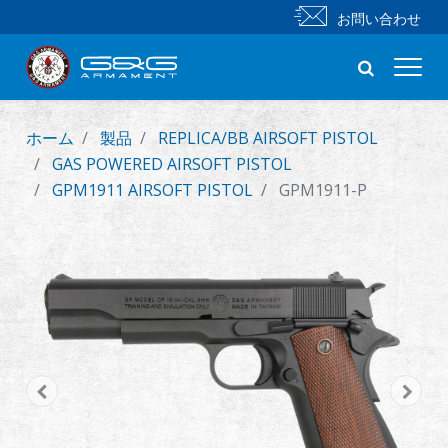
お問い合わせ
ホーム
製品
REPLICA/BB AIRSOFT PISTOL
新製品
GAS POWERED AIRSOFT PISTOL
GPM1911 AIRSOFT PISTOL
GPM1911-P
小銃
拳銃
部品 & 付属品
BB 弾
射撃訓練シリーズ