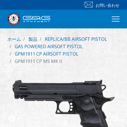
お問い合わせ
ホーム
製品
REPLICA/BB AIRSOFT PISTOL
新製品
GAS POWERED AIRSOFT PISTOL
GPM1911 CP AIRSOFT PISTOL
小銃
GPM1911 CP MS MK II
拳銃
部品 & 付属品
BB 弾
射撃訓練シリーズ