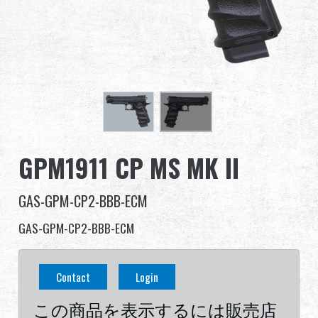
グローバル販売
利点
私たちについて
競技会とイベント
GPM1911 CP MS MK II
サポート
GAS-GPM-CP2-BBB-ECM
サインイン
GAS-GPM-CP2-BBB-ECM
繁體中文
English (US)
Contact
Login
Français
日本語
この商品を表示するには販売店
русский язык
Español