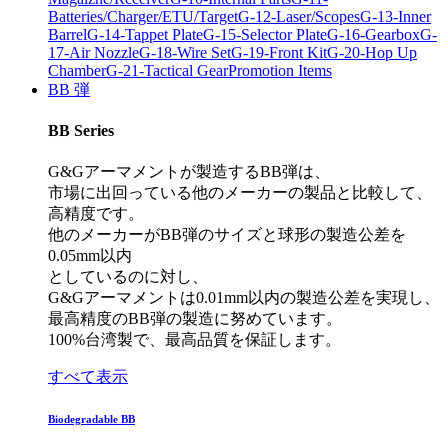
Batteries/Charger/ETU/Target
G-12-Laser/Scopes
G-13-Inner
Barrel
G-14-Tappet Plate
G-15-Selector Plate
G-16-Gearbox
G-
17-Air Nozzle
G-18-Wire Set
G-19-Front Kit
G-20-Hop Up
Chamber
G-21-Tactical Gear
Promotion Items
BB 弾
BB Series
G&Gアーマメントが製造するBB弾は、
市場に出回っている他のメーカーの製品と比較して、
高精度です。
他のメーカーがBB弾のサイズと球形の製造公差を
0.05mm以内
としているのに対し、
G&Gアーマメントは0.01mm以内の製造公差を実現し、
最高精度のBB弾の製造に努めています。
100%台湾製で、最高品質を保証します。
すべて表示
Biodegradable BB