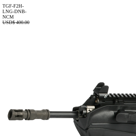
TGF-F2H-
LNG-DNB-
NCM
USD$
400.00