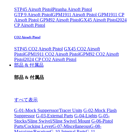
STP45 Airsoft Pistol
Piranha Airsoft Pistol
GTP 9 Airsoft Pistol
GPM1911 Airsoft Pistol
GPM1911 CP
Airsoft Pistol
GPM92 Airsoft Pistol
GX45 Airsoft Pistol
2024
CP Airsoft Pistol
CO2 Airsoft Pistol
STP45 CO2 Airsoft Pistol
GX45 CO2 Airsoft
Pistol
GPM1911 CO2 Airsoft Pistol
GPM92 CO2 Airsoft
Pistol
2024 CP CO2 Airsoft Pistol
部品 & 付属品
部品 & 付属品
すべて表示
G-01-Mock Supperssor/Tracer Units
G-02-Mock Flash
Suppressor
G-03-External Parts
G-04-Lights
G-05-
Stocks/Sling Swivel/Sling Swivel Mount
G-06-Pistol
Parts/Cocking Lever
G-07-Miscellaneous
G-08-
Magaizne/Receiver
G-10-Internal Parts
G-11-