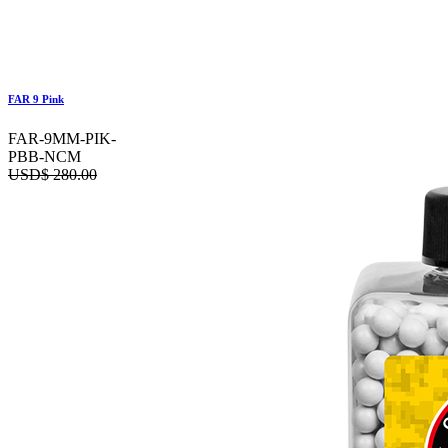
FAR 9 Pink
FAR-9MM-PIK-
PBB-NCM
USD$
280.00