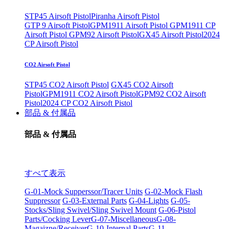
STP45 Airsoft Pistol
Piranha Airsoft Pistol
GTP 9 Airsoft Pistol
GPM1911 Airsoft Pistol
GPM1911 CP
Airsoft Pistol
GPM92 Airsoft Pistol
GX45 Airsoft Pistol
2024
CP Airsoft Pistol
CO2 Airsoft Pistol
STP45 CO2 Airsoft Pistol
GX45 CO2 Airsoft
Pistol
GPM1911 CO2 Airsoft Pistol
GPM92 CO2 Airsoft
Pistol
2024 CP CO2 Airsoft Pistol
部品 & 付属品
部品 & 付属品
すべて表示
G-01-Mock Supperssor/Tracer Units
G-02-Mock Flash
Suppressor
G-03-External Parts
G-04-Lights
G-05-
Stocks/Sling Swivel/Sling Swivel Mount
G-06-Pistol
Parts/Cocking Lever
G-07-Miscellaneous
G-08-
Magaizne/Receiver
G-10-Internal Parts
G-11-