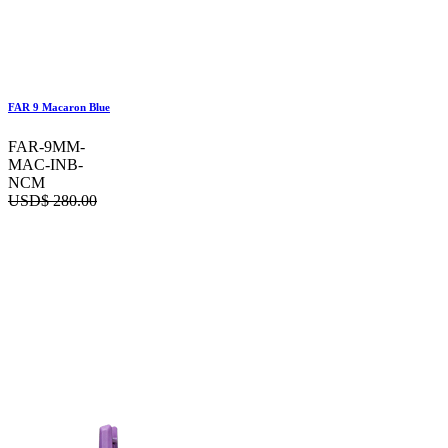
FAR 9 Macaron Blue
FAR-9MM-
MAC-INB-
NCM
USD$
280.00