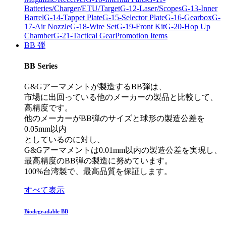
Batteries/Charger/ETU/Target
G-12-Laser/Scopes
G-13-Inner
Barrel
G-14-Tappet Plate
G-15-Selector Plate
G-16-Gearbox
G-
17-Air Nozzle
G-18-Wire Set
G-19-Front Kit
G-20-Hop Up
Chamber
G-21-Tactical Gear
Promotion Items
BB 弾
BB Series
G&Gアーマメントが製造するBB弾は、
市場に出回っている他のメーカーの製品と比較して、
高精度です。
他のメーカーがBB弾のサイズと球形の製造公差を
0.05mm以内
としているのに対し、
G&Gアーマメントは0.01mm以内の製造公差を実現し、
最高精度のBB弾の製造に努めています。
100%台湾製で、最高品質を保証します。
すべて表示
Biodegradable BB