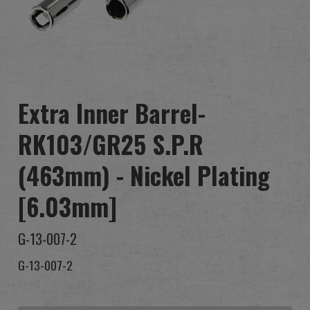
グローバル販売
利点
私たちについて
Extra Inner Barrel-
競技会とイベント
RK103/GR25 S.P.R
サポート
(463mm) - Nickel Plating
[6.03mm]
サインイン
G-13-007-2
繁體中文
English (US)
G-13-007-2
Français
日本語
русский язык
Español