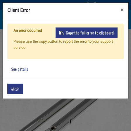
お問い合わせ
×
Client Error
An error occurred
Copy the full error to clipboard
ホーム
製品
PARTS & ACCESSORIES
新製品
Please use the copy button to report the error to your support
G-13 Inner Barrel
service.
Extra Inner Barrel-RK103/GR25 S.P.R (463mm) -
小銃
Nickel Plating [6.03mm]
See details
拳銃
確定
部品 & 付属品
BB 弾
射撃訓練シリーズ