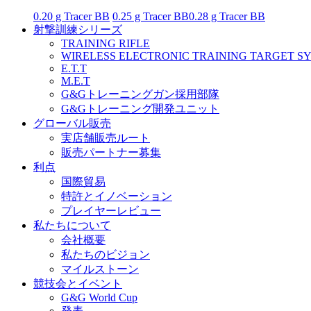
0.20 g Tracer BB
0.25 g Tracer BB
0.28 g Tracer BB
射撃訓練シリーズ
TRAINING RIFLE
WIRELESS ELECTRONIC TRAINING TARGET S
E.T.T
M.E.T
G&Gトレーニングガン採用部隊
G&Gトレーニング開発ユニット
グローバル販売
実店舗販売ルート
販売パートナー募集
利点
国際貿易
特許とイノベーション
プレイヤーレビュー
私たちについて
会社概要
私たちのビジョン
マイルストーン
競技会とイベント
G&G World Cup
発表