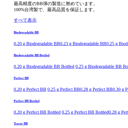
最高精度のBB弾の製造に努めています。
100%台湾製で、最高品質を保証します。
すべて表示
Biodegradable BB
0.20 g Biodegradable BB
0.23 g Biodegradable BB
0.25 g Bio
Biodegradable BB Bottled
0.20 g Biodegradable BB Bottled
0.25 g Biodegradable BB Bo
Perfect BB
0.20 g Perfect BB
0.25 g Perfect BB
0.28 g Perfect BB
0.30 g P
Perfect BB Bottled
0.20 g Perfect BB Bottled
0.25 g Perfect BB Bottled
0.28 g Per
Tracer BB