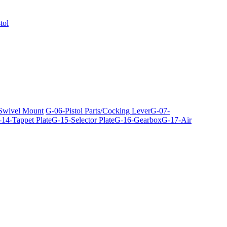
tol
 Swivel Mount
G-06-Pistol Parts/Cocking Lever
G-07-
14-Tappet Plate
G-15-Selector Plate
G-16-Gearbox
G-17-Air