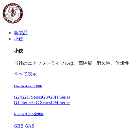
新製品
小銃
小銃
当社のエアソフトライフルは、高性能、耐久性、信頼性
すべて表示
Electric Airsoft Rifle
G2/G2H Series
G3/G3H Series
GT Series
GC Series
CM Series
GBB システム空気銃
GBB GAS