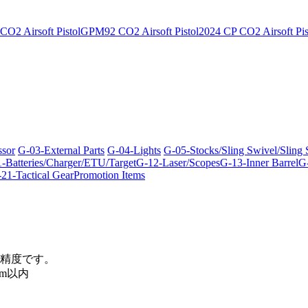
O2 Airsoft Pistol
GPM92 CO2 Airsoft Pistol
2024 CP CO2 Airsoft Pis
ssor
G-03-External Parts
G-04-Lights
G-05-Stocks/Sling Swivel/Sling
-Batteries/Charger/ETU/Target
G-12-Laser/Scopes
G-13-Inner Barrel
G-
21-Tactical Gear
Promotion Items
精度です。
m以内