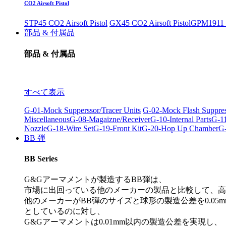
CO2 Airsoft Pistol
STP45 CO2 Airsoft Pistol
GX45 CO2 Airsoft Pistol
GPM1911 C
部品 & 付属品
部品 & 付属品
すべて表示
G-01-Mock Supperssor/Tracer Units
G-02-Mock Flash Suppre
Miscellaneous
G-08-Magaizne/Receiver
G-10-Internal Parts
G-11
Nozzle
G-18-Wire Set
G-19-Front Kit
G-20-Hop Up Chamber
G-
BB 弾
BB Series
G&Gアーマメントが製造するBB弾は、
市場に出回っている他のメーカーの製品と比較して、高
他のメーカーがBB弾のサイズと球形の製造公差を0.05m
としているのに対し、
G&Gアーマメントは0.01mm以内の製造公差を実現し、