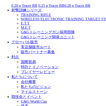
0.20 g Tracer BB
0.25 g Tracer BB
0.28 g Tracer BB
射撃訓練シリーズ
TRAINING RIFLE
WIRELESS ELECTRONIC TRAINING TARGET S
E.T.T
M.E.T
G&Gトレーニングガン採用部隊
G&Gトレーニング開発ユニット
グローバル販売
実店舗販売ルート
販売パートナー募集
利点
国際貿易
特許とイノベーション
プレイヤーレビュー
私たちについて
会社概要
私たちのビジョン
マイルストーン
競技会とイベント
G&G World Cup
発表