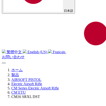
日本語
繁體中文
English (US)
Français
お問い合わせ
ホーム
製品
AIRSOFT PISTOL
Electric Airsoft Rifle
CM Series Electric Airsoft Rifle
CM ETU
CM16 SRXL DST