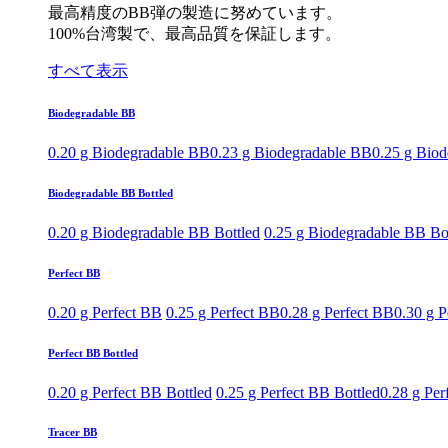
最高精度のBB弾の製造に努めています。
100%台湾製で、最高品質を保証します。
すべて表示
Biodegradable BB
0.20 g Biodegradable BB
0.23 g Biodegradable BB
0.25 g Bio
Biodegradable BB Bottled
0.20 g Biodegradable BB Bottled
0.25 g Biodegradable BB Bo
Perfect BB
0.20 g Perfect BB
0.25 g Perfect BB
0.28 g Perfect BB
0.30 g P
Perfect BB Bottled
0.20 g Perfect BB Bottled
0.25 g Perfect BB Bottled
0.28 g Per
Tracer BB