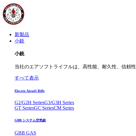
新製品
小銃
小銃
当社のエアソフトライフルは、高性能、耐久性、信頼性
すべて表示
Electric Airsoft Rifle
G2/G2H Series
G3/G3H Series
GT Series
GC Series
CM Series
GBB システム空気銃
GBB GAS