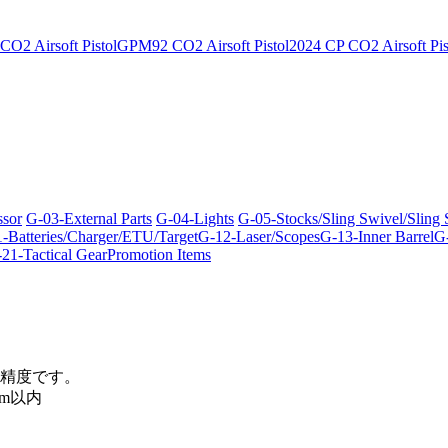
O2 Airsoft Pistol
GPM92 CO2 Airsoft Pistol
2024 CP CO2 Airsoft Pis
ssor
G-03-External Parts
G-04-Lights
G-05-Stocks/Sling Swivel/Sling
-Batteries/Charger/ETU/Target
G-12-Laser/Scopes
G-13-Inner Barrel
G-
21-Tactical Gear
Promotion Items
精度です。
m以内