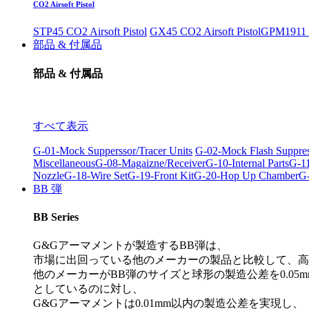
CO2 Airsoft Pistol
STP45 CO2 Airsoft Pistol
GX45 CO2 Airsoft Pistol
GPM1911 C
部品 & 付属品
部品 & 付属品
すべて表示
G-01-Mock Supperssor/Tracer Units
G-02-Mock Flash Suppre
Miscellaneous
G-08-Magaizne/Receiver
G-10-Internal Parts
G-11
Nozzle
G-18-Wire Set
G-19-Front Kit
G-20-Hop Up Chamber
G-
BB 弾
BB Series
G&Gアーマメントが製造するBB弾は、
市場に出回っている他のメーカーの製品と比較して、高
他のメーカーがBB弾のサイズと球形の製造公差を0.05m
としているのに対し、
G&Gアーマメントは0.01mm以内の製造公差を実現し、