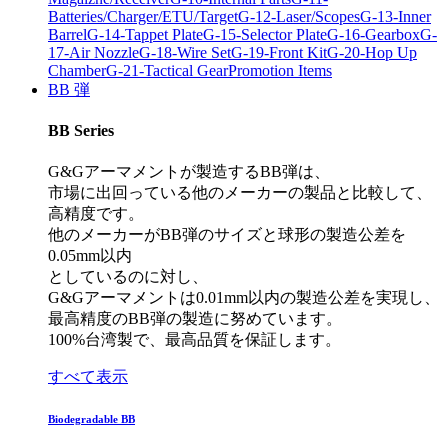
Batteries/Charger/ETU/Target
G-12-Laser/Scopes
G-13-Inner
Barrel
G-14-Tappet Plate
G-15-Selector Plate
G-16-Gearbox
G-
17-Air Nozzle
G-18-Wire Set
G-19-Front Kit
G-20-Hop Up
Chamber
G-21-Tactical Gear
Promotion Items
BB 弾
BB Series
G&Gアーマメントが製造するBB弾は、
市場に出回っている他のメーカーの製品と比較して、
高精度です。
他のメーカーがBB弾のサイズと球形の製造公差を
0.05mm以内
としているのに対し、
G&Gアーマメントは0.01mm以内の製造公差を実現し、
最高精度のBB弾の製造に努めています。
100%台湾製で、最高品質を保証します。
すべて表示
Biodegradable BB