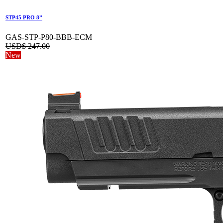
STP45 PRO 8”
GAS-STP-P80-BBB-ECM
USD$
247.00
New