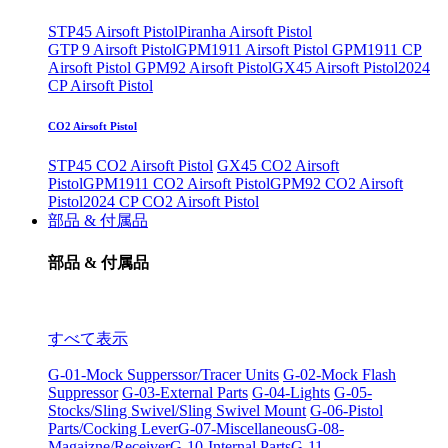
STP45 Airsoft Pistol
Piranha Airsoft Pistol
GTP 9 Airsoft Pistol
GPM1911 Airsoft Pistol
GPM1911 CP
Airsoft Pistol
GPM92 Airsoft Pistol
GX45 Airsoft Pistol
2024
CP Airsoft Pistol
CO2 Airsoft Pistol
STP45 CO2 Airsoft Pistol
GX45 CO2 Airsoft
Pistol
GPM1911 CO2 Airsoft Pistol
GPM92 CO2 Airsoft
Pistol
2024 CP CO2 Airsoft Pistol
部品 & 付属品
部品 & 付属品
すべて表示
G-01-Mock Supperssor/Tracer Units
G-02-Mock Flash
Suppressor
G-03-External Parts
G-04-Lights
G-05-
Stocks/Sling Swivel/Sling Swivel Mount
G-06-Pistol
Parts/Cocking Lever
G-07-Miscellaneous
G-08-
Magaizne/Receiver
G-10-Internal Parts
G-11-