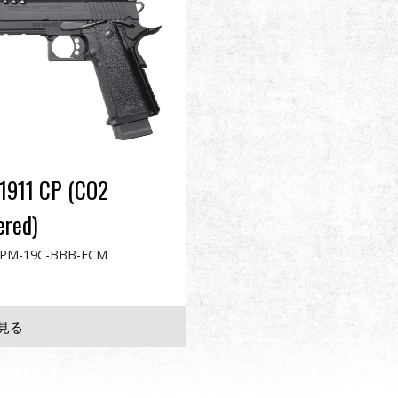
911 CP (CO2
red)
PM-19C-BBB-ECM