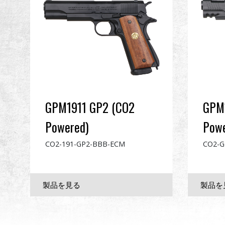
GPM1911 GP2 (CO2
GPM1
Powered)
Powe
CO2-191-GP2-BBB-ECM
CO2-G