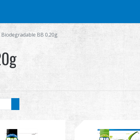
部品 & 付属品
BB 弾
射撃訓練シリーズ
グローバル販売
Biodegradable BB 0.20g
20g