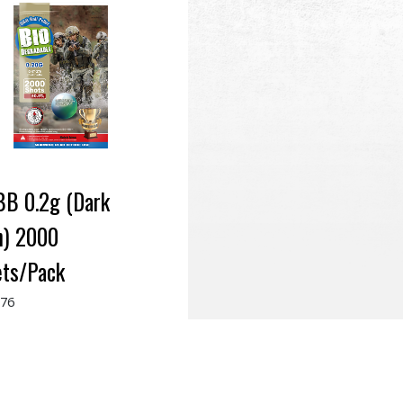
BB 0.2g (Dark
h) 2000
ets/Pack
276