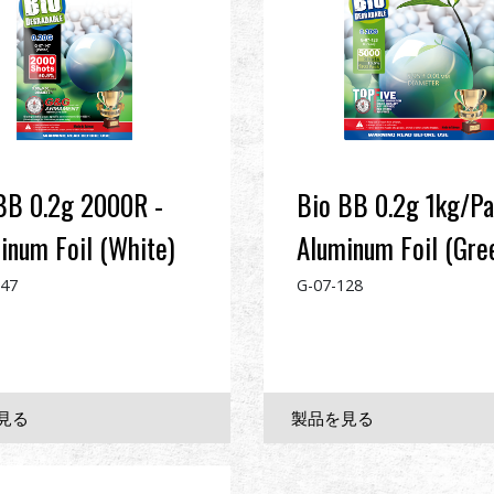
BB 0.2g 2000R -
Bio BB 0.2g 1kg/Pa
inum Foil (White)
Aluminum Foil (Gre
147
G-07-128