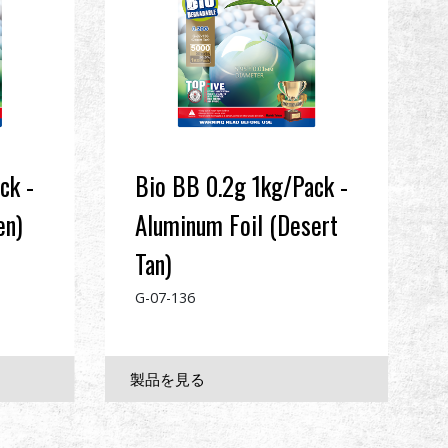
ck -
Bio BB 0.2g 1kg/Pack -
en)
Aluminum Foil (Desert
Tan)
G-07-136