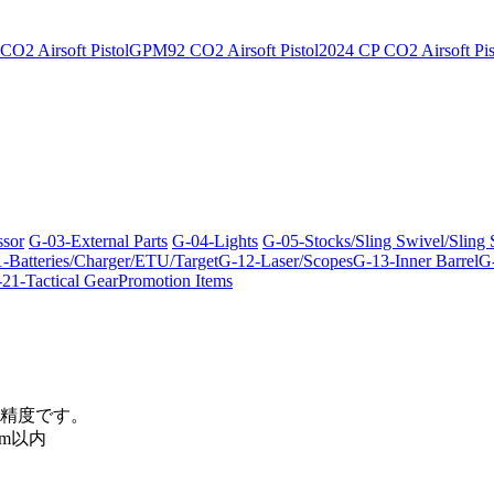
O2 Airsoft Pistol
GPM92 CO2 Airsoft Pistol
2024 CP CO2 Airsoft Pis
ssor
G-03-External Parts
G-04-Lights
G-05-Stocks/Sling Swivel/Sling
-Batteries/Charger/ETU/Target
G-12-Laser/Scopes
G-13-Inner Barrel
G-
21-Tactical Gear
Promotion Items
精度です。
m以内