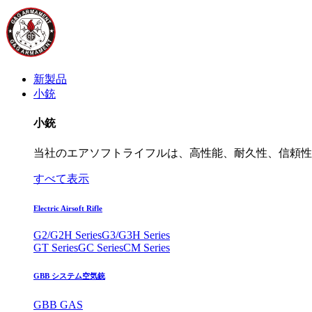
新製品
小銃
小銃
当社のエアソフトライフルは、高性能、耐久性、信頼性
すべて表示
Electric Airsoft Rifle
G2/G2H Series
G3/G3H Series
GT Series
GC Series
CM Series
GBB システム空気銃
GBB GAS