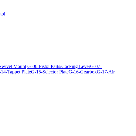
tol
 Swivel Mount
G-06-Pistol Parts/Cocking Lever
G-07-
14-Tappet Plate
G-15-Selector Plate
G-16-Gearbox
G-17-Air