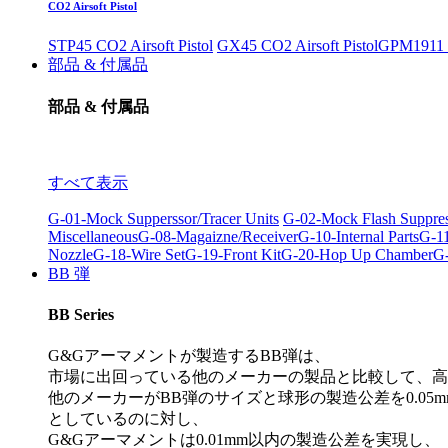
CO2 Airsoft Pistol
STP45 CO2 Airsoft Pistol
GX45 CO2 Airsoft Pistol
GPM1911 C
部品 & 付属品
部品 & 付属品
すべて表示
G-01-Mock Supperssor/Tracer Units
G-02-Mock Flash Suppre
Miscellaneous
G-08-Magaizne/Receiver
G-10-Internal Parts
G-11
Nozzle
G-18-Wire Set
G-19-Front Kit
G-20-Hop Up Chamber
G-
BB 弾
BB Series
G&Gアーマメントが製造するBB弾は、
市場に出回っている他のメーカーの製品と比較して、高
他のメーカーがBB弾のサイズと球形の製造公差を0.05m
としているのに対し、
G&Gアーマメントは0.01mm以内の製造公差を実現し、