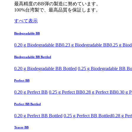
最高精度のBB弾の製造に努めています。
100%台湾製で、最高品質を保証します。
すべて表示
Biodegradable BB
0.20 g Biodegradable BB
0.23 g Biodegradable BB
0.25 g Bio
Biodegradable BB Bottled
0.20 g Biodegradable BB Bottled
0.25 g Biodegradable BB Bo
Perfect BB
0.20 g Perfect BB
0.25 g Perfect BB
0.28 g Perfect BB
0.30 g P
Perfect BB Bottled
0.20 g Perfect BB Bottled
0.25 g Perfect BB Bottled
0.28 g Per
Tracer BB