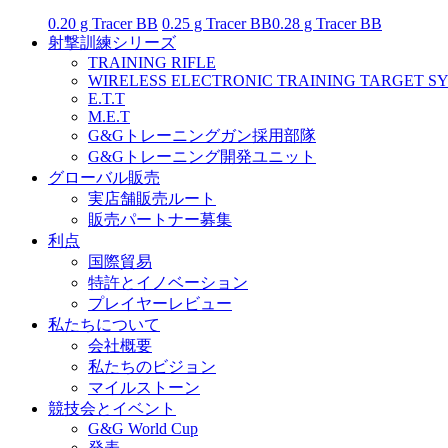
0.20 g Tracer BB
0.25 g Tracer BB
0.28 g Tracer BB
射撃訓練シリーズ
TRAINING RIFLE
WIRELESS ELECTRONIC TRAINING TARGET S
E.T.T
M.E.T
G&Gトレーニングガン採用部隊
G&Gトレーニング開発ユニット
グローバル販売
実店舗販売ルート
販売パートナー募集
利点
国際貿易
特許とイノベーション
プレイヤーレビュー
私たちについて
会社概要
私たちのビジョン
マイルストーン
競技会とイベント
G&G World Cup
発表