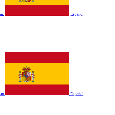
зык
Español
зык
Español