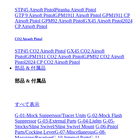
STP45 Airsoft Pistol
Piranha Airsoft Pistol
GTP 9 Airsoft Pistol
GPM1911 Airsoft Pistol
GPM1911 CP
Airsoft Pistol
GPM92 Airsoft Pistol
GX45 Airsoft Pistol
2024
CP Airsoft Pistol
CO2 Airsoft Pistol
STP45 CO2 Airsoft Pistol
GX45 CO2 Airsoft
Pistol
GPM1911 CO2 Airsoft Pistol
GPM92 CO2 Airsoft
Pistol
2024 CP CO2 Airsoft Pistol
部品 & 付属品
部品 & 付属品
すべて表示
G-01-Mock Supperssor/Tracer Units
G-02-Mock Flash
Suppressor
G-03-External Parts
G-04-Lights
G-05-
Stocks/Sling Swivel/Sling Swivel Mount
G-06-Pistol
Parts/Cocking Lever
G-07-Miscellaneous
G-08-
Magaizne/Receiver
G-10-Internal Parts
G-11-