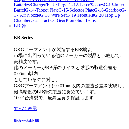
Batteries/Charger/ETU/Target
G-12-Laser/Scopes
G-13-Inner
Barrel
G-14-Tappet Plate
G-15-Selector Plate
G-16-Gearbox
G-
17-Air Nozzle
G-18-Wire Set
G-19-Front Kit
G-20-Hop Up
Chamber
G-21-Tactical Gear
Promotion Items
BB 弾
BB Series
G&Gアーマメントが製造するBB弾は、
市場に出回っている他のメーカーの製品と比較して、
高精度です。
他のメーカーがBB弾のサイズと球形の製造公差を
0.05mm以内
としているのに対し、
G&Gアーマメントは0.01mm以内の製造公差を実現し、
最高精度のBB弾の製造に努めています。
100%台湾製で、最高品質を保証します。
すべて表示
Biodegradable BB