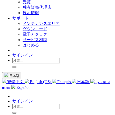
受賞
独占販売代理店
展示情報
サポート
メンテナンスエリア
ダウンロード
電子カタログ
サービス相談
はじめる
サインイン
日本語
繁體中文
English (US)
Français
日本語
русский
язык
Español
サインイン