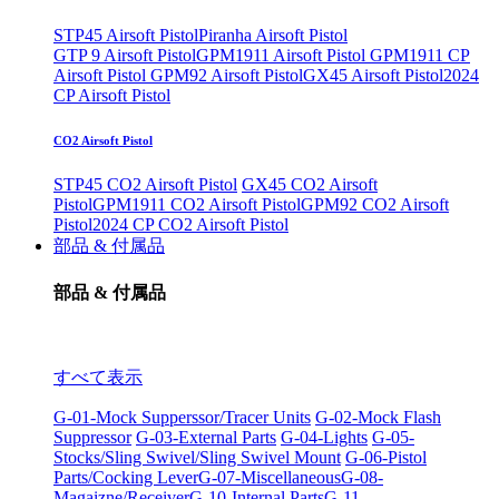
STP45 Airsoft Pistol
Piranha Airsoft Pistol
GTP 9 Airsoft Pistol
GPM1911 Airsoft Pistol
GPM1911 CP
Airsoft Pistol
GPM92 Airsoft Pistol
GX45 Airsoft Pistol
2024
CP Airsoft Pistol
CO2 Airsoft Pistol
STP45 CO2 Airsoft Pistol
GX45 CO2 Airsoft
Pistol
GPM1911 CO2 Airsoft Pistol
GPM92 CO2 Airsoft
Pistol
2024 CP CO2 Airsoft Pistol
部品 & 付属品
部品 & 付属品
すべて表示
G-01-Mock Supperssor/Tracer Units
G-02-Mock Flash
Suppressor
G-03-External Parts
G-04-Lights
G-05-
Stocks/Sling Swivel/Sling Swivel Mount
G-06-Pistol
Parts/Cocking Lever
G-07-Miscellaneous
G-08-
Magaizne/Receiver
G-10-Internal Parts
G-11-