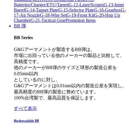
Batteries/Charger/ETU/Target
G-12-Laser/Scopes
G-13-Inner
Barrel
G-14-Tappet Plate
G-15-Selector Plate
G-16-Gearbox
G-
17-Air Nozzle
G-18-Wire Set
G-19-Front Kit
G-20-Hop Up
Chamber
G-21-Tactical Gear
Promotion Items
BB 弾
BB Series
G&Gアーマメントが製造するBB弾は、
市場に出回っている他のメーカーの製品と比較して、
高精度です。
他のメーカーがBB弾のサイズと球形の製造公差を
0.05mm以内
としているのに対し、
G&Gアーマメントは0.01mm以内の製造公差を実現し、
最高精度のBB弾の製造に努めています。
100%台湾製で、最高品質を保証します。
すべて表示
Biodegradable BB