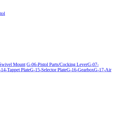
tol
 Swivel Mount
G-06-Pistol Parts/Cocking Lever
G-07-
14-Tappet Plate
G-15-Selector Plate
G-16-Gearbox
G-17-Air