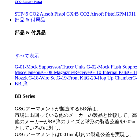
CO2 Airsoft Pistol
STP45 CO2 Airsoft Pistol
GX45 CO2 Airsoft Pistol
GPM1911 C
部品 & 付属品
部品 & 付属品
すべて表示
G-01-Mock Supperssor/Tracer Units
G-02-Mock Flash Suppre
Miscellaneous
G-08-Magaizne/Receiver
G-10-Internal Parts
G-11
Nozzle
G-18-Wire Set
G-19-Front Kit
G-20-Hop Up Chamber
G-
BB 弾
BB Series
G&Gアーマメントが製造するBB弾は、
市場に出回っている他のメーカーの製品と比較して、高
他のメーカーがBB弾のサイズと球形の製造公差を0.05m
としているのに対し、
G&Gアーマメントは0.01mm以内の製造公差を実現し、