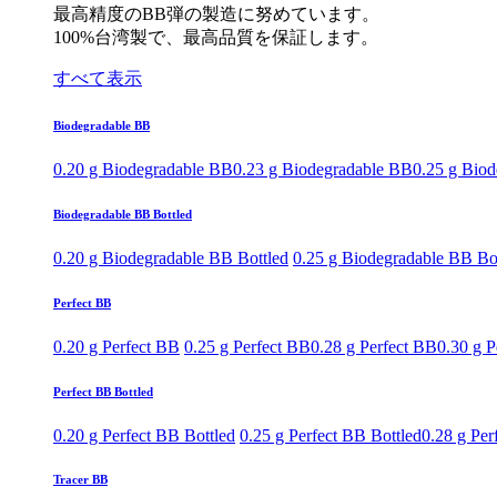
最高精度のBB弾の製造に努めています。
100%台湾製で、最高品質を保証します。
すべて表示
Biodegradable BB
0.20 g Biodegradable BB
0.23 g Biodegradable BB
0.25 g Bio
Biodegradable BB Bottled
0.20 g Biodegradable BB Bottled
0.25 g Biodegradable BB Bo
Perfect BB
0.20 g Perfect BB
0.25 g Perfect BB
0.28 g Perfect BB
0.30 g P
Perfect BB Bottled
0.20 g Perfect BB Bottled
0.25 g Perfect BB Bottled
0.28 g Per
Tracer BB