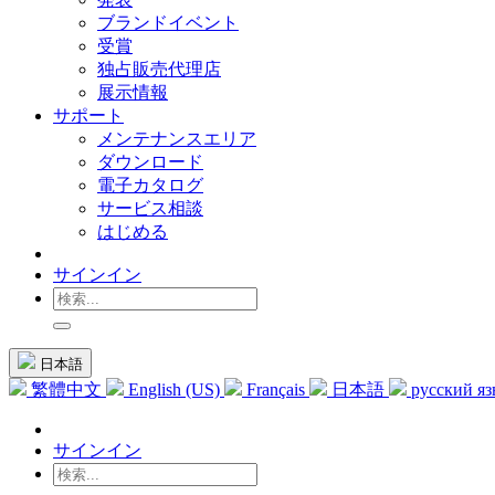
ブランドイベント
受賞
独占販売代理店
展示情報
サポート
メンテナンスエリア
ダウンロード
電子カタログ
サービス相談
はじめる
サインイン
日本語
繁體中文
English (US)
Français
日本語
русский я
サインイン