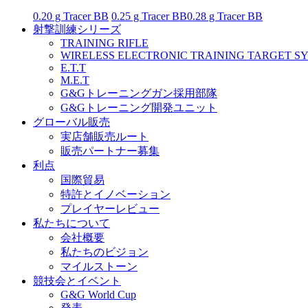
0.20 g Tracer BB
0.25 g Tracer BB
0.28 g Tracer BB
射撃訓練シリーズ
TRAINING RIFLE
WIRELESS ELECTRONIC TRAINING TARGET S
E.T.T
M.E.T
G&Gトレーニングガン採用部隊
G&Gトレーニング開発ユニット
グローバル販売
実店舗販売ルート
販売パートナー募集
利点
国際貿易
特許とイノベーション
プレイヤーレビュー
私たちについて
会社概要
私たちのビジョン
マイルストーン
競技会とイベント
G&G World Cup
発表