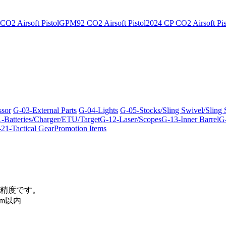
O2 Airsoft Pistol
GPM92 CO2 Airsoft Pistol
2024 CP CO2 Airsoft Pis
ssor
G-03-External Parts
G-04-Lights
G-05-Stocks/Sling Swivel/Sling
-Batteries/Charger/ETU/Target
G-12-Laser/Scopes
G-13-Inner Barrel
G-
21-Tactical Gear
Promotion Items
精度です。
m以内