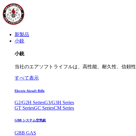
新製品
小銃
小銃
当社のエアソフトライフルは、高性能、耐久性、信頼性
すべて表示
Electric Airsoft Rifle
G2/G2H Series
G3/G3H Series
GT Series
GC Series
CM Series
GBB システム空気銃
GBB GAS