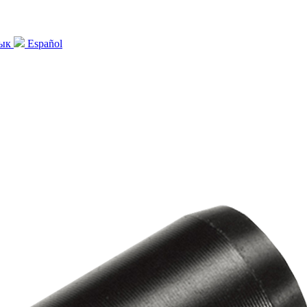
зык
Español