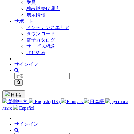
受賞
独占販売代理店
展示情報
サポート
メンテナンスエリア
ダウンロード
電子カタログ
サービス相談
はじめる
サインイン
日本語
繁體中文
English (US)
Français
日本語
русский
язык
Español
サインイン