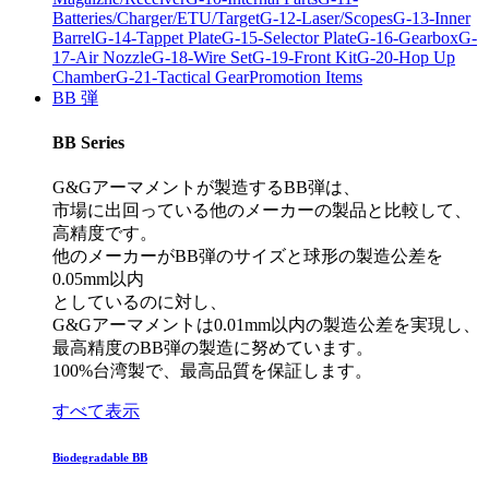
Batteries/Charger/ETU/Target
G-12-Laser/Scopes
G-13-Inner
Barrel
G-14-Tappet Plate
G-15-Selector Plate
G-16-Gearbox
G-
17-Air Nozzle
G-18-Wire Set
G-19-Front Kit
G-20-Hop Up
Chamber
G-21-Tactical Gear
Promotion Items
BB 弾
BB Series
G&Gアーマメントが製造するBB弾は、
市場に出回っている他のメーカーの製品と比較して、
高精度です。
他のメーカーがBB弾のサイズと球形の製造公差を
0.05mm以内
としているのに対し、
G&Gアーマメントは0.01mm以内の製造公差を実現し、
最高精度のBB弾の製造に努めています。
100%台湾製で、最高品質を保証します。
すべて表示
Biodegradable BB