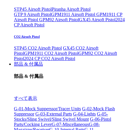
STP45 Airsoft Pistol
Piranha Airsoft Pistol
GTP 9 Airsoft Pistol
GPM1911 Airsoft Pistol
GPM1911 CP
Airsoft Pistol
GPM92 Airsoft Pistol
GX45 Airsoft Pistol
2024
CP Airsoft Pistol
CO2 Airsoft Pistol
STP45 CO2 Airsoft Pistol
GX45 CO2 Airsoft
Pistol
GPM1911 CO2 Airsoft Pistol
GPM92 CO2 Airsoft
Pistol
2024 CP CO2 Airsoft Pistol
部品 & 付属品
部品 & 付属品
すべて表示
G-01-Mock Supperssor/Tracer Units
G-02-Mock Flash
Suppressor
G-03-External Parts
G-04-Lights
G-05-
Stocks/Sling Swivel/Sling Swivel Mount
G-06-Pistol
Parts/Cocking Lever
G-07-Miscellaneous
G-08-
Magaizne/Receiver
G-10-Internal Parts
G-11-