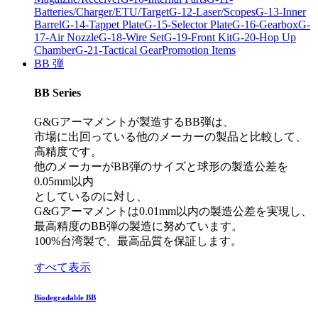
Batteries/Charger/ETU/Target
G-12-Laser/Scopes
G-13-Inner
Barrel
G-14-Tappet Plate
G-15-Selector Plate
G-16-Gearbox
G-
17-Air Nozzle
G-18-Wire Set
G-19-Front Kit
G-20-Hop Up
Chamber
G-21-Tactical Gear
Promotion Items
BB 弾
BB Series
G&Gアーマメントが製造するBB弾は、
市場に出回っている他のメーカーの製品と比較して、
高精度です。
他のメーカーがBB弾のサイズと球形の製造公差を
0.05mm以内
としているのに対し、
G&Gアーマメントは0.01mm以内の製造公差を実現し、
最高精度のBB弾の製造に努めています。
100%台湾製で、最高品質を保証します。
すべて表示
Biodegradable BB