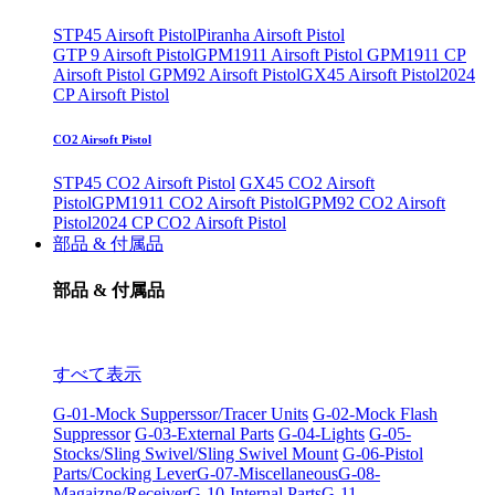
STP45 Airsoft Pistol
Piranha Airsoft Pistol
GTP 9 Airsoft Pistol
GPM1911 Airsoft Pistol
GPM1911 CP
Airsoft Pistol
GPM92 Airsoft Pistol
GX45 Airsoft Pistol
2024
CP Airsoft Pistol
CO2 Airsoft Pistol
STP45 CO2 Airsoft Pistol
GX45 CO2 Airsoft
Pistol
GPM1911 CO2 Airsoft Pistol
GPM92 CO2 Airsoft
Pistol
2024 CP CO2 Airsoft Pistol
部品 & 付属品
部品 & 付属品
すべて表示
G-01-Mock Supperssor/Tracer Units
G-02-Mock Flash
Suppressor
G-03-External Parts
G-04-Lights
G-05-
Stocks/Sling Swivel/Sling Swivel Mount
G-06-Pistol
Parts/Cocking Lever
G-07-Miscellaneous
G-08-
Magaizne/Receiver
G-10-Internal Parts
G-11-