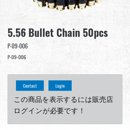
グローバル販売
利点
5.56 Bullet Chain 50pcs
私たちについて
P-09-006
競技会とイベント
P-09-006
サポート
Contact
Login
この商品を表示するには販売店
繁體中文
English (US)
ログインが必要です！
Français
日本語
русский язык
Español