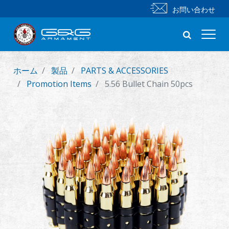
お問い合わせ
ホーム
製品
PARTS & ACCESSORIES
新製品
Promotion Items
5.56 Bullet Chain 50pcs
小銃
拳銃
部品 & 付属品
BB 弾
射撃訓練シリーズ