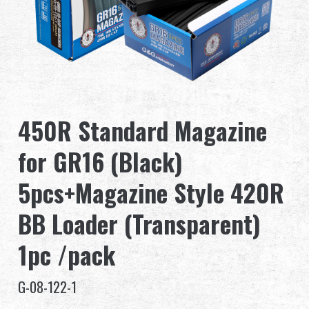
グローバル販売
利点
私たちについて
450R Standard Magazine
競技会とイベント
for GR16 (Black)
サポート
5pcs+Magazine Style 420R
BB Loader (Transparent)
繁體中文
English (US)
1pc /pack
Français
日本語
G-08-122-1
русский язык
Español