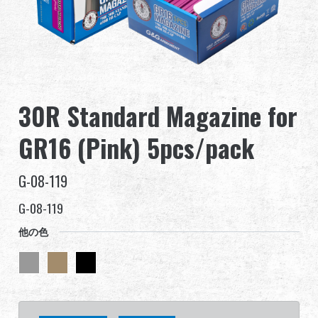
グローバル販売
利点
私たちについて
30R Standard Magazine for
競技会とイベント
GR16 (Pink) 5pcs/pack
サポート
G-08-119
G-08-119
他の色
繁體中文
English (US)
Français
日本語
русский язык
Español