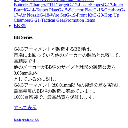
Batteries/Charger/ETU/Target
G-12-Laser/Scopes
G-13-Inner
Barrel
G-14-Tappet Plate
G-15-Selector Plate
G-16-Gearbox
G-
17-Air Nozzle
G-18-Wire Set
G-19-Front Kit
G-20-Hop Up
Chamber
G-21-Tactical Gear
Promotion Items
BB 弾
BB Series
G&Gアーマメントが製造するBB弾は、
市場に出回っている他のメーカーの製品と比較して、
高精度です。
他のメーカーがBB弾のサイズと球形の製造公差を
0.05mm以内
としているのに対し、
G&Gアーマメントは0.01mm以内の製造公差を実現し、
最高精度のBB弾の製造に努めています。
100%台湾製で、最高品質を保証します。
すべて表示
Biodegradable BB