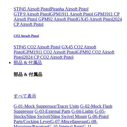
STP45 Airsoft Pistol
Piranha Airsoft Pistol
GTP 9 Airsoft Pistol
GPM1911 Airsoft Pistol
GPM1911 CP
Airsoft Pistol
GPM92 Airsoft Pistol
GX45 Airsoft Pistol
2024
CP Airsoft Pistol
CO2 Airsoft Pistol
STP45 CO2 Airsoft Pistol
GX45 CO2 Airsoft
Pistol
GPM1911 CO2 Airsoft Pistol
GPM92 CO2 Airsoft
Pistol
2024 CP CO2 Airsoft Pistol
部品 & 付属品
部品 & 付属品
すべて表示
G-01-Mock Supperssor/Tracer Units
G-02-Mock Flash
Suppressor
G-03-External Parts
G-04-Lights
G-05-
Stocks/Sling Swivel/Sling Swivel Mount
G-06-Pistol
Parts/Cocking Lever
G-07-Miscellaneous
G-08-
Magaizne/Receiver
G-10-Internal Parts
G-11-