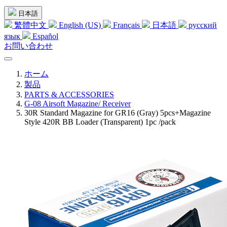
日本語
繁體中文
English (US)
Français
日本語
русский
язык
Español
お問い合わせ
ホーム
製品
PARTS & ACCESSORIES
G-08 Airsoft Magazine/ Receiver
30R Standard Magazine for GR16 (Gray) 5pcs+Magazine
Style 420R BB Loader (Transparent) 1pc /pack