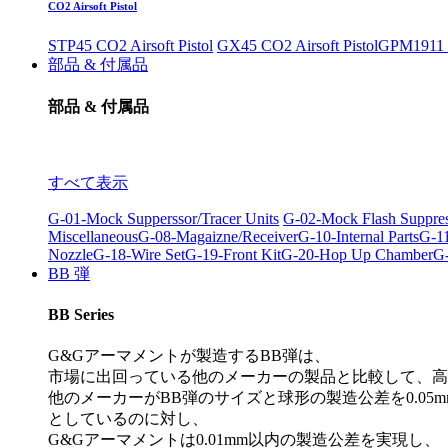
CO2 Airsoft Pistol
STP45 CO2 Airsoft Pistol
GX45 CO2 Airsoft Pistol
GPM1911 C
部品 & 付属品
部品 & 付属品
すべて表示
G-01-Mock Supperssor/Tracer Units
G-02-Mock Flash Suppre
Miscellaneous
G-08-Magaizne/Receiver
G-10-Internal Parts
G-11
Nozzle
G-18-Wire Set
G-19-Front Kit
G-20-Hop Up Chamber
G-
BB 弾
BB Series
G&Gアーマメントが製造するBB弾は、
市場に出回っている他のメーカーの製品と比較して、高
他のメーカーがBB弾のサイズと球形の製造公差を0.05m
としているのに対し、
G&Gアーマメントは0.01mm以内の製造公差を実現し、