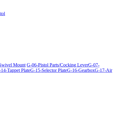
tol
 Swivel Mount
G-06-Pistol Parts/Cocking Lever
G-07-
14-Tappet Plate
G-15-Selector Plate
G-16-Gearbox
G-17-Air