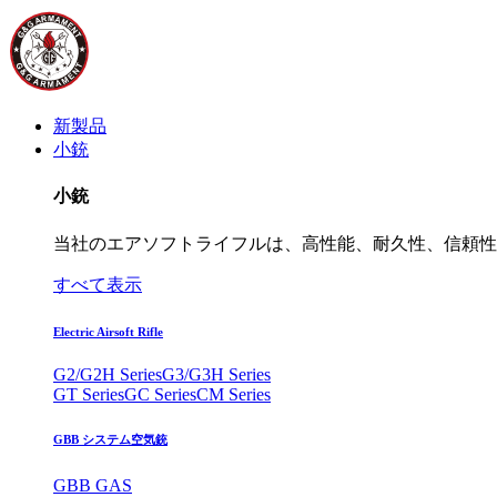
新製品
小銃
小銃
当社のエアソフトライフルは、高性能、耐久性、信頼性
すべて表示
Electric Airsoft Rifle
G2/G2H Series
G3/G3H Series
GT Series
GC Series
CM Series
GBB システム空気銃
GBB GAS