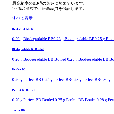
最高精度のBB弾の製造に努めています。
100%台湾製で、最高品質を保証します。
すべて表示
Biodegradable BB
0.20 g Biodegradable BB
0.23 g Biodegradable BB
0.25 g Bio
Biodegradable BB Bottled
0.20 g Biodegradable BB Bottled
0.25 g Biodegradable BB Bo
Perfect BB
0.20 g Perfect BB
0.25 g Perfect BB
0.28 g Perfect BB
0.30 g P
Perfect BB Bottled
0.20 g Perfect BB Bottled
0.25 g Perfect BB Bottled
0.28 g Per
Tracer BB