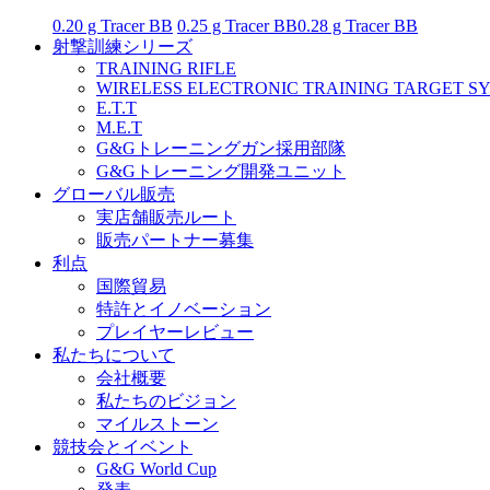
0.20 g Tracer BB
0.25 g Tracer BB
0.28 g Tracer BB
射撃訓練シリーズ
TRAINING RIFLE
WIRELESS ELECTRONIC TRAINING TARGET S
E.T.T
M.E.T
G&Gトレーニングガン採用部隊
G&Gトレーニング開発ユニット
グローバル販売
実店舗販売ルート
販売パートナー募集
利点
国際貿易
特許とイノベーション
プレイヤーレビュー
私たちについて
会社概要
私たちのビジョン
マイルストーン
競技会とイベント
G&G World Cup
発表