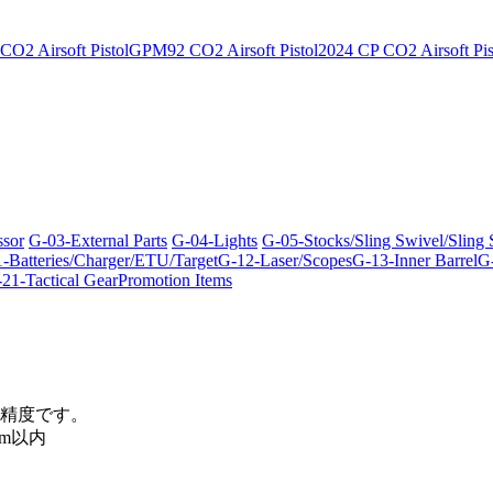
O2 Airsoft Pistol
GPM92 CO2 Airsoft Pistol
2024 CP CO2 Airsoft Pis
ssor
G-03-External Parts
G-04-Lights
G-05-Stocks/Sling Swivel/Sling
-Batteries/Charger/ETU/Target
G-12-Laser/Scopes
G-13-Inner Barrel
G-
21-Tactical Gear
Promotion Items
精度です。
m以内