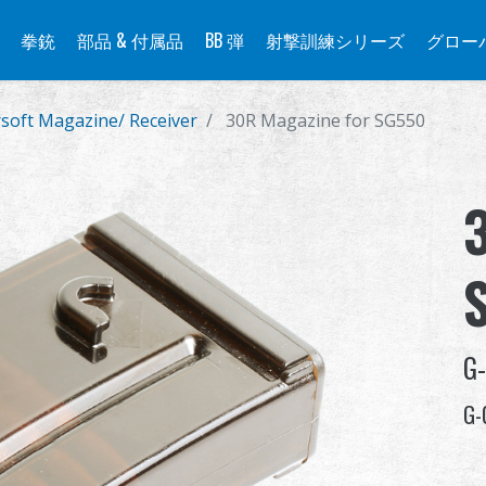
拳銃
部品 & 付属品
BB 弾
射撃訓練シリーズ
グロー
rsoft Magazine/ Receiver
30R Magazine for SG550
G
G-