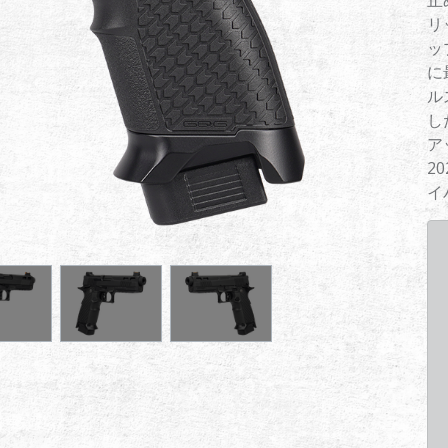
止
リ
ッ
に
ル
し
ア
2
イ