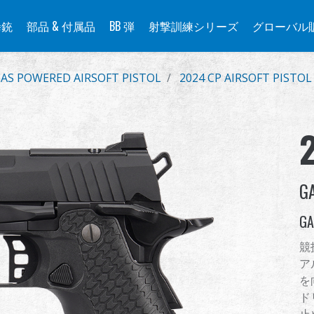
拳銃
部品 & 付属品
BB 弾
射撃訓練シリーズ
グローバル
AS POWERED AIRSOFT PISTOL
2024 CP AIRSOFT PISTOL
G
GA
競
ア
を
ド