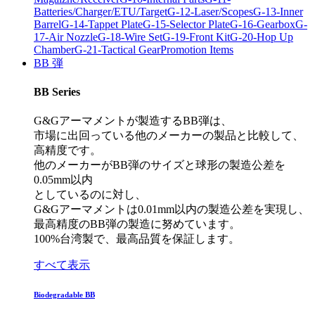
Batteries/Charger/ETU/Target
G-12-Laser/Scopes
G-13-Inner
Barrel
G-14-Tappet Plate
G-15-Selector Plate
G-16-Gearbox
G-
17-Air Nozzle
G-18-Wire Set
G-19-Front Kit
G-20-Hop Up
Chamber
G-21-Tactical Gear
Promotion Items
BB 弾
BB Series
G&Gアーマメントが製造するBB弾は、
市場に出回っている他のメーカーの製品と比較して、
高精度です。
他のメーカーがBB弾のサイズと球形の製造公差を
0.05mm以内
としているのに対し、
G&Gアーマメントは0.01mm以内の製造公差を実現し、
最高精度のBB弾の製造に努めています。
100%台湾製で、最高品質を保証します。
すべて表示
Biodegradable BB