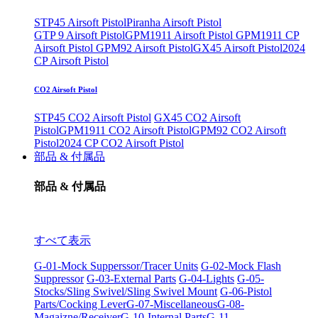
STP45 Airsoft Pistol
Piranha Airsoft Pistol
GTP 9 Airsoft Pistol
GPM1911 Airsoft Pistol
GPM1911 CP
Airsoft Pistol
GPM92 Airsoft Pistol
GX45 Airsoft Pistol
2024
CP Airsoft Pistol
CO2 Airsoft Pistol
STP45 CO2 Airsoft Pistol
GX45 CO2 Airsoft
Pistol
GPM1911 CO2 Airsoft Pistol
GPM92 CO2 Airsoft
Pistol
2024 CP CO2 Airsoft Pistol
部品 & 付属品
部品 & 付属品
すべて表示
G-01-Mock Supperssor/Tracer Units
G-02-Mock Flash
Suppressor
G-03-External Parts
G-04-Lights
G-05-
Stocks/Sling Swivel/Sling Swivel Mount
G-06-Pistol
Parts/Cocking Lever
G-07-Miscellaneous
G-08-
Magaizne/Receiver
G-10-Internal Parts
G-11-