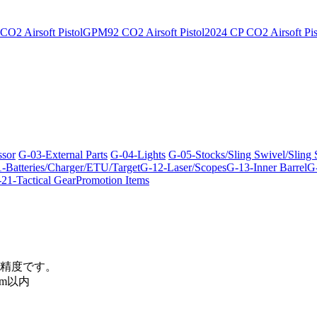
O2 Airsoft Pistol
GPM92 CO2 Airsoft Pistol
2024 CP CO2 Airsoft Pis
ssor
G-03-External Parts
G-04-Lights
G-05-Stocks/Sling Swivel/Sling
-Batteries/Charger/ETU/Target
G-12-Laser/Scopes
G-13-Inner Barrel
G-
21-Tactical Gear
Promotion Items
精度です。
m以内