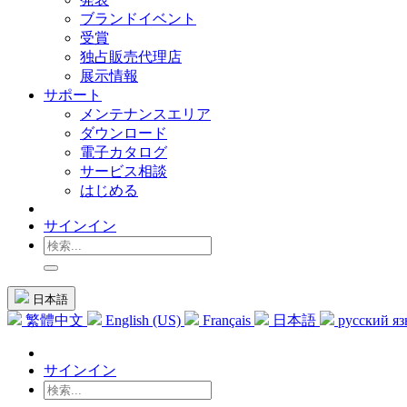
ブランドイベント
受賞
独占販売代理店
展示情報
サポート
メンテナンスエリア
ダウンロード
電子カタログ
サービス相談
はじめる
サインイン
日本語
繁體中文
English (US)
Français
日本語
русский я
サインイン