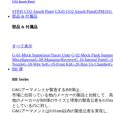
CO2 Airsoft Pistol
STP45 CO2 Airsoft Pistol
GX45 CO2 Airsoft Pistol
GPM1911 C
部品 & 付属品
部品 & 付属品
すべて表示
G-01-Mock Supperssor/Tracer Units
G-02-Mock Flash Suppre
Miscellaneous
G-08-Magaizne/Receiver
G-10-Internal Parts
G-11
Nozzle
G-18-Wire Set
G-19-Front Kit
G-20-Hop Up Chamber
G-
BB 弾
BB Series
G&Gアーマメントが製造するBB弾は、
市場に出回っている他のメーカーの製品と比較して、高
他のメーカーがBB弾のサイズと球形の製造公差を0.05m
としているのに対し、
G&Gアーマメントは0.01mm以内の製造公差を実現し、