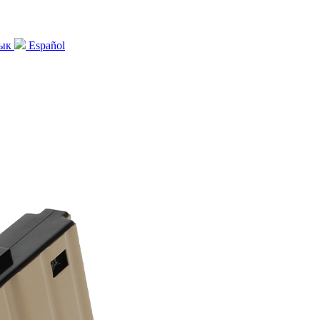
зык
Español