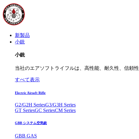
新製品
小銃
小銃
当社のエアソフトライフルは、高性能、耐久性、信頼性
すべて表示
Electric Airsoft Rifle
G2/G2H Series
G3/G3H Series
GT Series
GC Series
CM Series
GBB システム空気銃
GBB GAS