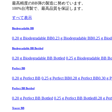
最高精度のBB弾の製造に努めています。
100%台湾製で、最高品質を保証します。
すべて表示
Biodegradable BB
0.20 g Biodegradable BB
0.23 g Biodegradable BB
0.25 g Bio
Biodegradable BB Bottled
0.20 g Biodegradable BB Bottled
0.25 g Biodegradable BB Bo
Perfect BB
0.20 g Perfect BB
0.25 g Perfect BB
0.28 g Perfect BB
0.30 g P
Perfect BB Bottled
0.20 g Perfect BB Bottled
0.25 g Perfect BB Bottled
0.28 g Per
Tracer BB