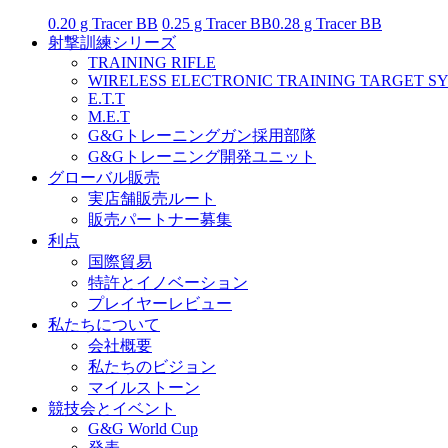
0.20 g Tracer BB
0.25 g Tracer BB
0.28 g Tracer BB
射撃訓練シリーズ
TRAINING RIFLE
WIRELESS ELECTRONIC TRAINING TARGET S
E.T.T
M.E.T
G&Gトレーニングガン採用部隊
G&Gトレーニング開発ユニット
グローバル販売
実店舗販売ルート
販売パートナー募集
利点
国際貿易
特許とイノベーション
プレイヤーレビュー
私たちについて
会社概要
私たちのビジョン
マイルストーン
競技会とイベント
G&G World Cup
発表