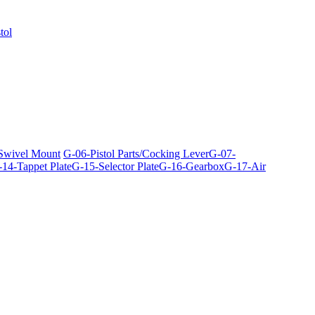
tol
 Swivel Mount
G-06-Pistol Parts/Cocking Lever
G-07-
14-Tappet Plate
G-15-Selector Plate
G-16-Gearbox
G-17-Air