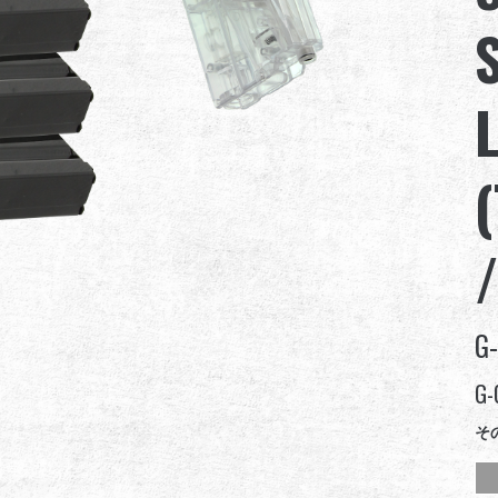
G-
G-
そ