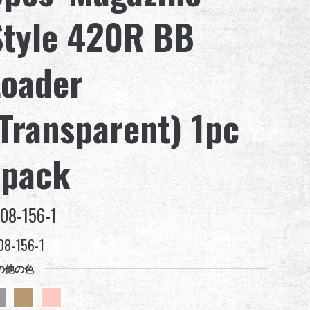
Style 420R BB
Loader
(Transparent) 1pc
/pack
08-156-1
08-156-1
の他の色