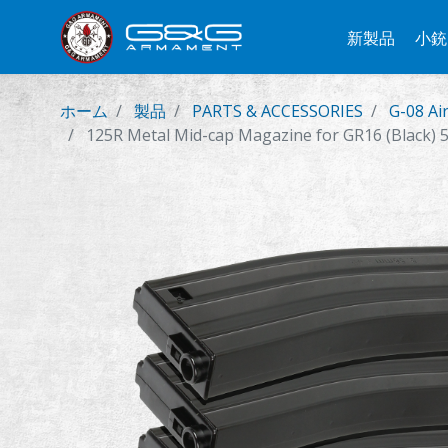
新製品
小銃
ホーム
製品
PARTS & ACCESSORIES
G-08 Ai
125R Metal Mid-cap Magazine for GR16 (Black) 